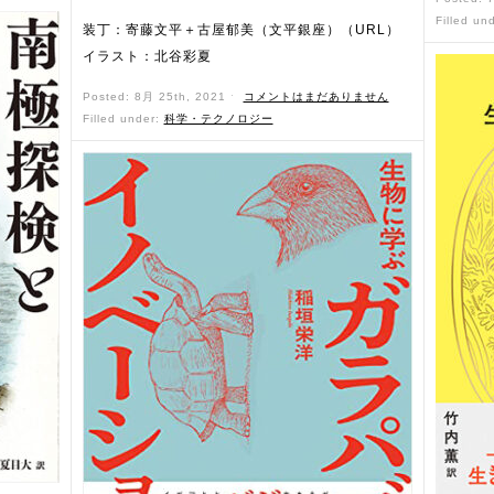
Filled un
装丁：寄藤文平＋古屋郁美（文平銀座）（URL）
イラスト：北谷彩夏
Posted: 8月 25th, 2021 ˑ
コメントはまだありません
Filled under:
科学・テクノロジー