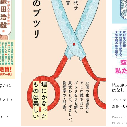
なたに
読み終
はなし
ラスト：
ブックデ
森優（U
ません
Posted: 
Filled un