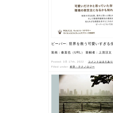
ビーバー: 世界を救う可愛いすぎる
装画：秦直也（URL） 装幀者：上清涼太
Posted: 3月 17th, 2022 ˑ
コメントはまだあり
Filled under:
科学・テクノロジー