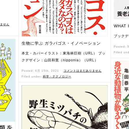
ません
WHAT 
ブックデ
生物に学ぶ ガラパゴス・イノベーション
Posted: 
Filled un
本文・カバーイラスト：東海林巨樹（URL） ブッ
クデザイン：山田和寛（nipponia）（URL）
Posted: 6月 15th, 2021 ˑ
コメントはまだありません
Filled under:
科学・テクノロジー