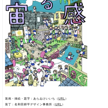
装画・挿絵・題字：あらゐけいいち（
URL
）
装丁：名和田耕平デザイン事務所（
URL
）