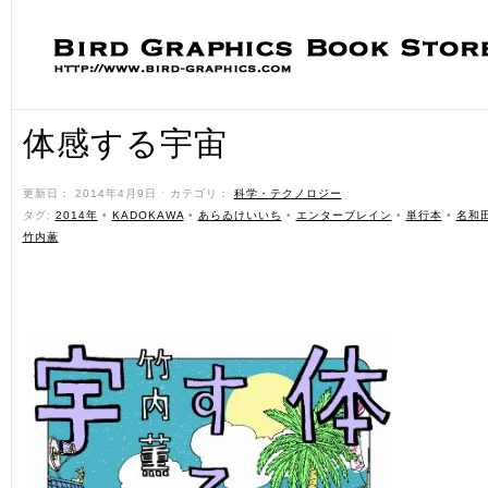
体感する宇宙
更新日： 2014年4月9日 ˑ カテゴリ：
科学・テクノロジー
ˑ
タグ:
2014年
•
KADOKAWA
•
あらゐけいいち
•
エンターブレイン
•
単行本
•
名和
竹内薫