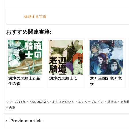
体感する宇宙
おすすめ関連書籍:
辺境の老騎士2 新
辺境の老騎士 1
灰と王国2 竜と竜
生の森
侯
タグ:
2014年
•
KADOKAWA
•
あらゐけいいち
•
エンターブレイン
•
単行本
•
名和
竹内薫
Previous article