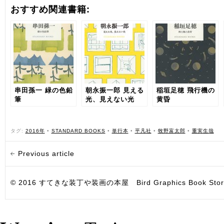
おすすめ関連書籍:
串田孫一 緑の色鉛
朝永振一郎 見える
稲垣足穂 飛行機の
筆
光、見えない光
黄昏
タグ:
2016年
•
STANDARD BOOKS
•
単行本
•
平凡社
•
牧野富太郎
•
重実生哉
Previous article
© 2016 すてきな装丁や装画の本屋 Bird Graphics Book Store. All i