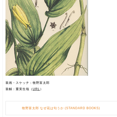
装画・スケッチ：牧野富太郎
装幀：重実生哉（
URL
）
牧野富太郎 なぜ花は匂うか (STANDARD BOOKS)