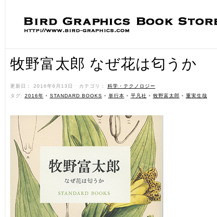
牧野富太郎 なぜ花は匂うか
更新日： 2016年6月13日 ˑ カテゴリ：
科学・テクノロジー
ˑ
タグ:
2016年
•
STANDARD BOOKS
•
単行本
•
平凡社
•
牧野富太郎
•
重実生哉