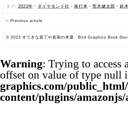
タグ:
2023年
•
ダイヤモンド社
•
単行本
•
荒木健太郎
•
鈴
Previous article
© 2023 すてきな装丁や装画の本屋 Bird Graphics Book Store. All i
Warning
: Trying to access 
offset on value of type null 
graphics.com/public_html
content/plugins/amazonjs