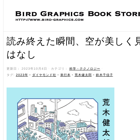
読み終えた瞬間、空が美しく
はなし
更新日： 2023年10月4日 ˑ カテゴリ：
科学・テクノロジー
ˑ
タグ:
2023年
•
ダイヤモンド社
•
単行本
•
荒木健太郎
•
鈴木千佳子