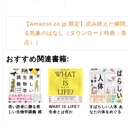
【Amazon.co.jp 限定】読み終えた
る気象のはなし（ダウンロード特典：美
点））
おすすめ関連書籍:
若い読者に贈る美
WHAT IS LIFE?
すばらしい人体 あ
しい生物学講義 感
生命とは何か
なたの体をめぐる
動する生命のはな
知的冒険
し