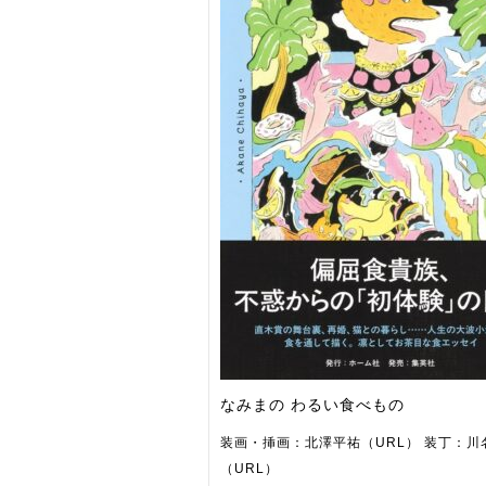
なみまの わるい食べもの
装画・挿画：北澤平祐（URL） 装丁：川
（URL）