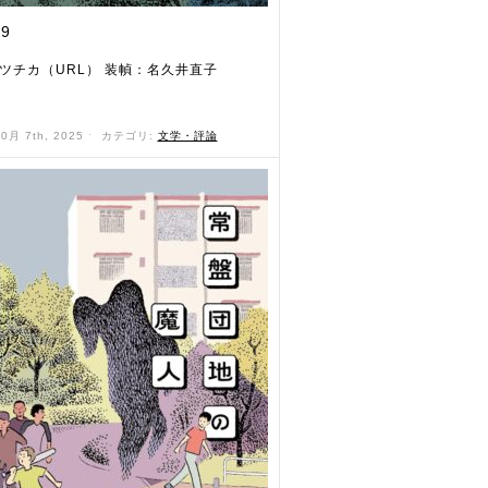
9
ツチカ（URL） 装幀：名久井直子
）
10月 7th, 2025 ˑ
カテゴリ:
文学・評論