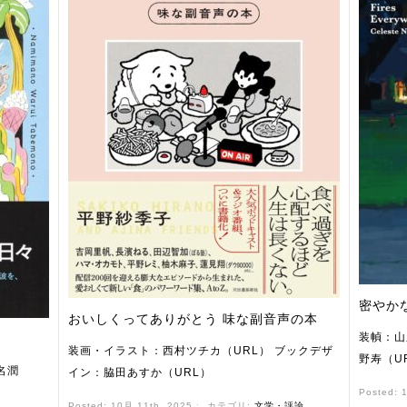
密やか
おいしくってありがとう 味な副音声の本
装幀：山
装画・イラスト：西村ツチカ（URL） ブックデザ
野寿（U
名潤
イン：脇田あすか（URL）
Posted: 
Posted: 10月 11th, 2025 ˑ
カテゴリ:
文学・評論