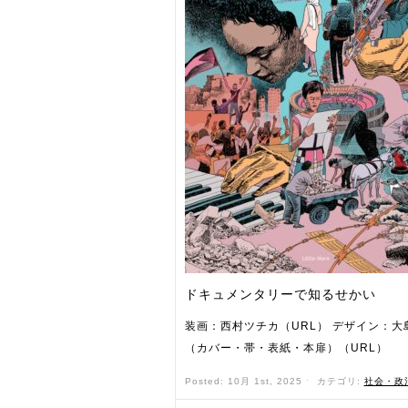
ドキュメンタリーで知るせかい
装画：西村ツチカ（URL） デザイン：大
（カバー・帯・表紙・本扉）（URL）
Posted: 10月 1st, 2025 ˑ
カテゴリ:
社会・政