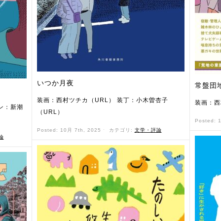
いつか月夜
常盤団
装画：西村ツチカ（URL） 装丁：小木曽杏子
装画：西
ン：新潮
（URL）
Posted: 
Posted: 10月 7th, 2025 ˑ
カテゴリ:
文学・評論
論