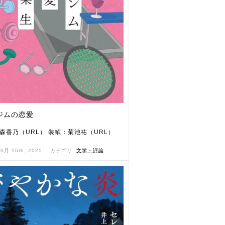
ジムの恋愛
森香乃（URL） 装幀：菊池祐（URL）
10月 16th, 2025 ˑ
カテゴリ:
文学・評論