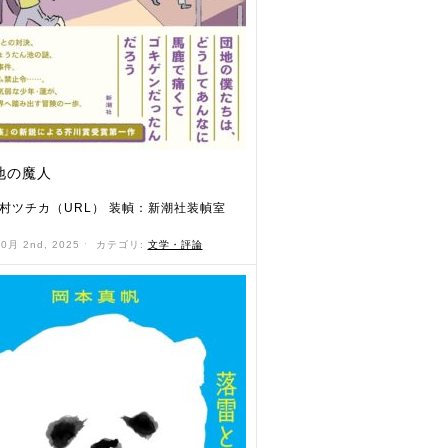
地の魔人
村ツチカ（URL） 装幀：新潮社装幀室
10月 2nd, 2025 ˑ
カテゴリ:
文学・評論