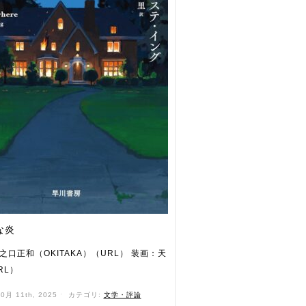
な炎
之口正和（OKITAKA）（URL） 装画：天
RL）
10月 11th, 2025 ˑ
カテゴリ:
文学・評論