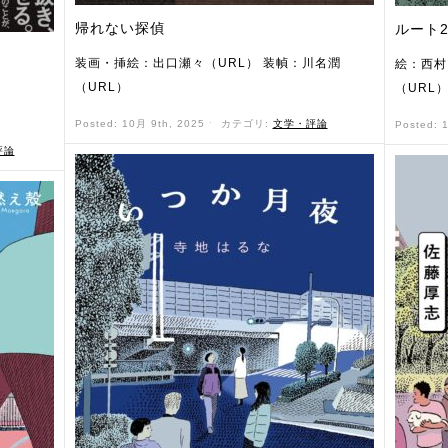
帰れない探偵
ルート2
装画・挿絵：出口瀬々（URL） 装幀：川名潤
絵：西村
（URL）
（URL
Posted: 10月 9th, 2025 ˑ
カテゴリ:
文学・評論
Posted: 
評論