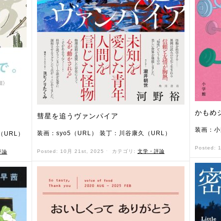
かもめ
彗星を追うヴァンパイア
装画：小
装画：syo5（URL） 装丁：川谷康久（URL）
（URL）
Posted: 
Posted: 10月 21st, 2025 ˑ
カテゴリ:
文学・評論
評論