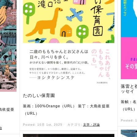
落雷と
ッセイ
たのしい保育園
装幀：名
装画：100%Orange（URL） 装丁：大島依提亜
（URL
島依提亜
（URL）
Posted: 
Posted: 10月 1st, 2025 ˑ
カテゴリ:
文学・評論
治