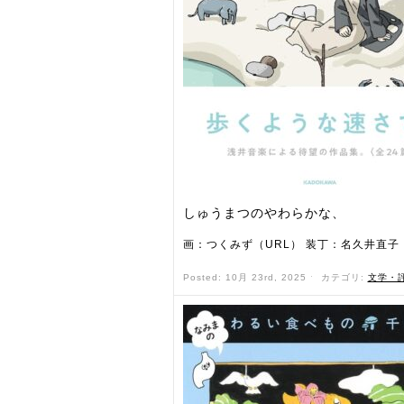
しゅうまつのやわらかな、
画：つくみず（URL） 装丁：名久井直子
Posted: 10月 23rd, 2025 ˑ
カテゴリ:
文学・