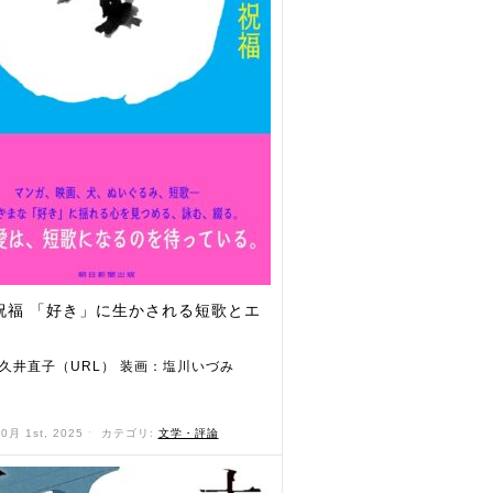
祝福 「好き」に生かされる短歌とエ
久井直子（URL） 装画：塩川いづみ
）
10月 1st, 2025 ˑ
カテゴリ:
文学・評論