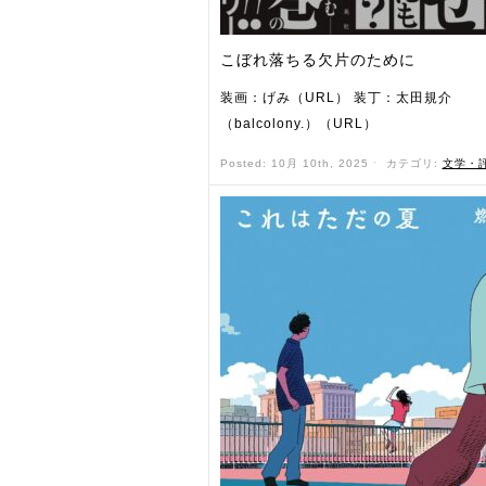
こぼれ落ちる欠片のために
装画：げみ（URL） 装丁：太田規介
（balcolony.）（URL）
Posted: 10月 10th, 2025 ˑ
カテゴリ:
文学・