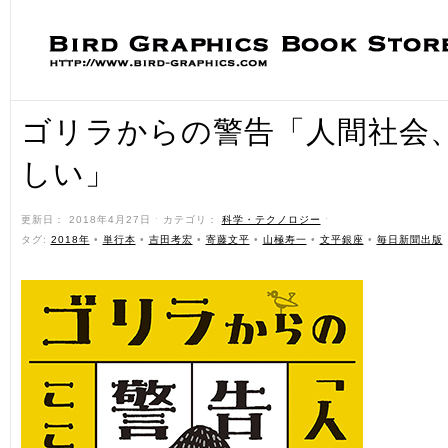
ゴリラからの警告「人間社会
しい」
更新日： 2018年4月27日 ˑ カテゴリ：
科学・テクノロジー
ˑ
タグ:
2018年
•
単行本
•
吉田考宏
•
寄藤文平
•
山極寿一
•
文平銀座
•
毎日新聞出版