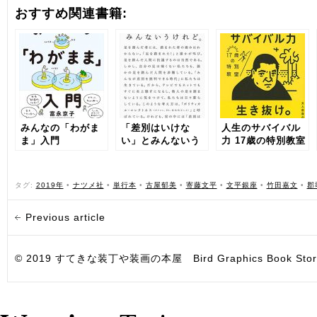
おすすめ関連書籍:
みんなの「わがま
「差別はいけな
人生のサバイバル
ま」入門
い」とみんないう
力 17歳の特別教室
けれど。
タグ:
2019年
•
ナツメ社
•
単行本
•
古屋郁美
•
寄藤文平
•
文平銀座
•
竹田嘉文
•
郡
Previous article
© 2019 すてきな装丁や装画の本屋 Bird Graphics Book Store. All i