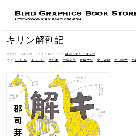
キリン解剖記
更新日： 2019年9月2日 ˑ カテゴリ：
科学・テクノロジー
ˑ
タグ:
2019年
•
ナツメ社
•
単行本
•
古屋郁美
•
寄藤文平
•
文平銀座
•
竹田嘉文
•
郡