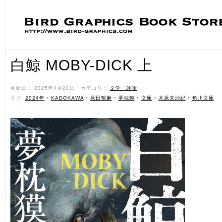
白鯨 MOBY-DICK 上
更新日： 2025年4月20日 ˑ カテゴリ：
文学・評論
ˑ
タグ:
2024年
•
KADOKAWA
•
原田郁麻
•
夢枕獏
•
文庫
•
木原未沙紀
•
角川文庫