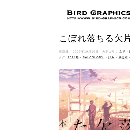
こぼれ落ちる欠
更新日： 2025年10月10日 ˑ カテゴリ：
文学・
タグ:
2024年
•
BALCOLONY.
•
げみ
•
単行本