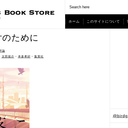
ホーム
このサイトについて
片のために
評論
ˑ
•
太田規介
•
本多孝好
•
集英社
@bird