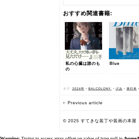
おすすめ関連書籍:
私の心臓は誰のも
Blue
の
タグ:
2024年
•
BALCOLONY.
•
げみ
•
単行本
Previous article
© 2025 すてきな装丁や装画の本屋 Bird Grap
Warning
: Trying to access array offset on value of type null in
/home/