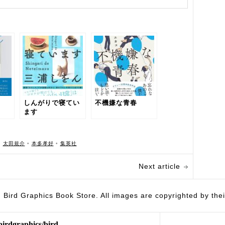
しんがりで寝てい
不機嫌な青春
ます
•
太田規介
•
本多孝好
•
集英社
Next article
hics Book Store. All images are copyrighted by their 
birdgraphics/bird-