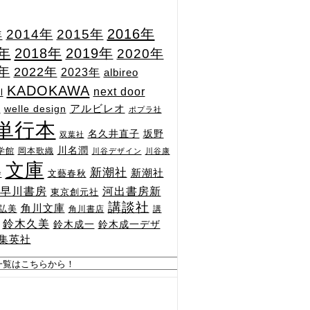
2015年
2016年
2014年
年
7年
2018年
2019年
2020年
1年
2022年
2023年
albireo
KADOKAWA
next door
l
n
アルビレオ
welle design
ポプラ社
単行本
坂野
名久井直子
双葉社
川名潤
学館
岡本歌織
川谷デザイン
川谷康
文庫
新潮社
新潮社
文藝春秋
舎
河出書房新
早川書房
東京創元社
講談社
角川文庫
弘美
角川書店
講
鈴木久美
鈴木成一
鈴木成一デザ
集英社