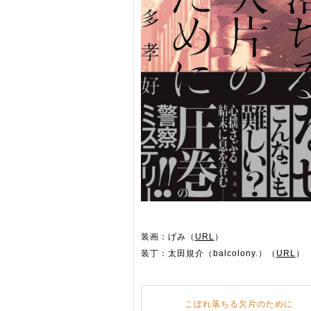
装画：げみ（
URL
）
装丁：太田規介（balcolony.）（
URL
）
こぼれ落ちる欠片のために