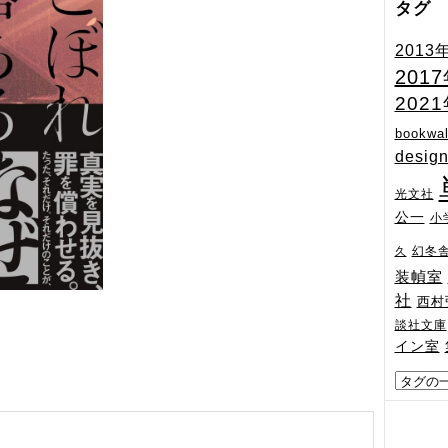
タグ
2013
201
202
bookwal
desig
光文社
公一
小
幻冬
久
装幀室
社
西村
談社文庫
イン室