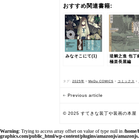
おすすめ関連書籍:
みなそこにて(1)
堤鯛之進 包丁
極楽長屋編
タグ:
2025年
•
MeDu COMICS
•
コミックス
•
Previous article
© 2025 すてきな装丁や装画の本屋 Bird Grap
Warning
: Trying to access array offset on value of type null in
/home/
graphics.com/public_html/wp-content/plugins/amazonjs/amazonjs