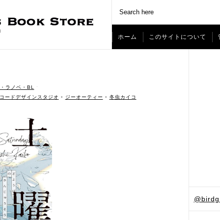
ホーム
このサイトについて
・ラノベ・BL
ˑ
コードデザインスタジオ
•
ジーオーティー
•
冬虫カイコ
@bird