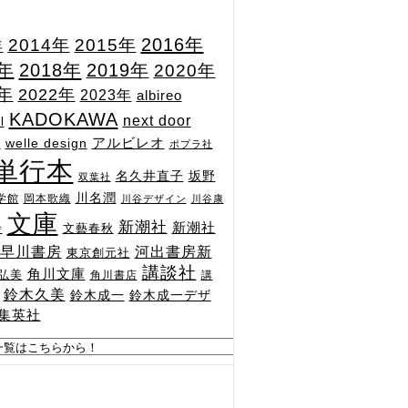
2015年
2016年
2014年
年
7年
2018年
2019年
2020年
1年
2022年
2023年
albireo
KADOKAWA
next door
l
n
アルビレオ
welle design
ポプラ社
単行本
坂野
名久井直子
双葉社
川名潤
学館
岡本歌織
川谷デザイン
川谷康
文庫
新潮社
新潮社
文藝春秋
舎
河出書房新
早川書房
東京創元社
講談社
角川文庫
弘美
角川書店
講
鈴木久美
鈴木成一
鈴木成一デザ
集英社