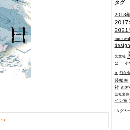
タグ
2013
201
202
bookwal
desig
光文社
公一
小
幻冬
久
装幀室
社
西村
談社文庫
イン室
S)