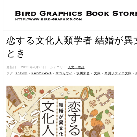
恋する文化人類学者 結婚が異
とき
更新日： 2025年4月20日 ˑ カテゴリ：
人文・思想
ˑ
タグ:
2024年
•
KADOKAWA
•
マコカワイ
•
坂川朱音
•
文庫
•
角川ソフィア文庫
•