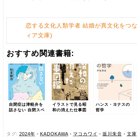
恋する文化人類学者 結婚が異文化をつな
ィア文庫)
おすすめ関連書籍:
自閉症は津軽弁を
イラストで見る昭
ハンス・ヨナスの
話さない 自閉スペ
和の消えた仕事図
哲学
クトラム症のこと
鑑
ばの謎を読み解く
タグ:
2024年
•
KADOKAWA
•
マコカワイ
•
坂川朱音
•
文庫