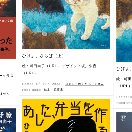
ひげよ、さらば（上）
絵：町田尚子（URL） デザイン：坂川朱音
ひげよ
（URL）
ーイラス
絵：町田
Posted: 6月 19th, 2023 ˑ
コメントはまだありません
（URL
Filled under:
絵本・児童書
ません
Posted: 
Filled un