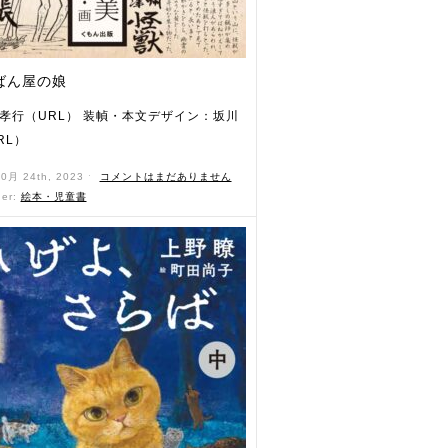
ばん屋の娘
孝行（URL） 装幀・本文デザイン：坂川
RL）
10月 24th, 2023 ˑ
コメントはまだありません
der:
絵本・児童書