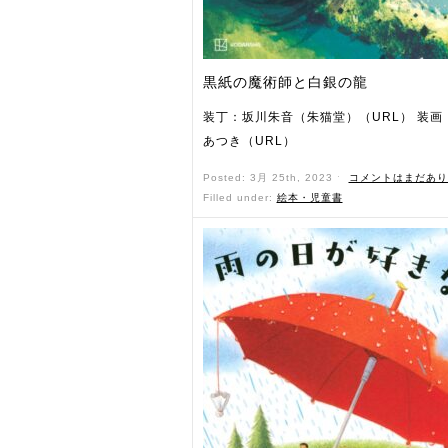
黒紙の魔術師と白銀の龍
装丁：坂川朱音（朱猫堂）（URL） 装画
あつき（URL）
Posted: 3月 25th, 2023 ˑ
コメントはまだあり
Filled under:
絵本・児童書