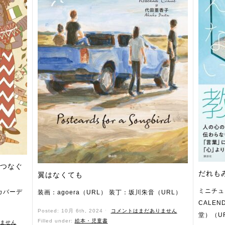
をつなぐ
だれも
翼はなくても
ミニチュ
カバーデ
装画：agoera（URL） 装丁：坂川朱音（URL）
CALE
Posted: 10月 6th, 2024 ˑ
コメントはまだありません
堂）（U
Filled under:
絵本・児童書
ません