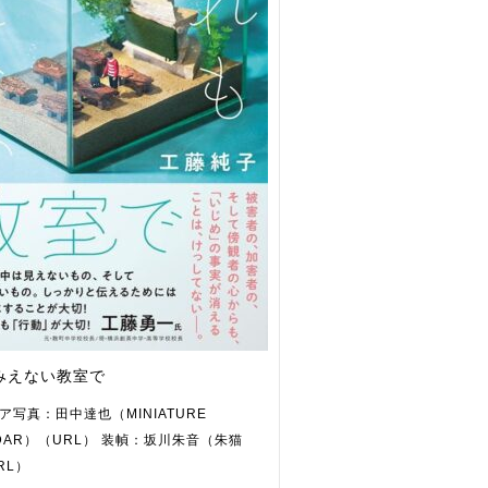
みえない教室で
ア写真：田中達也（MINIATURE
NDAR）（URL） 装幀：坂川朱音（朱猫
RL）