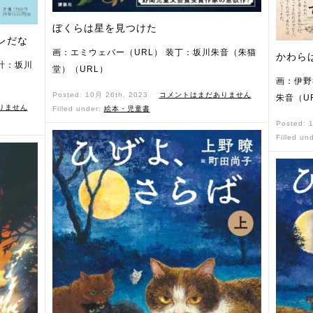
ぼくらは星を見つけた
レだな
画：エミウェバー（URL） 装丁：坂川朱音（朱猫
かわら
計：坂川
堂）（URL）
画：伊野
Posted: 10月 26th, 2023 ˑ
コメントはまだありません
朱音（U
りません
Filled under:
絵本・児童書
Posted: 
Filled un