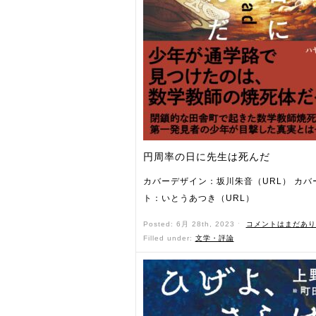
円周率の日に先生は死んだ
カバーデザイン：坂川朱音（URL） カバ
ト：いとうあつき（URL）
Posted: 6月 28th, 2023 ˑ
コメントはまだあり
Filled under:
文学・評論