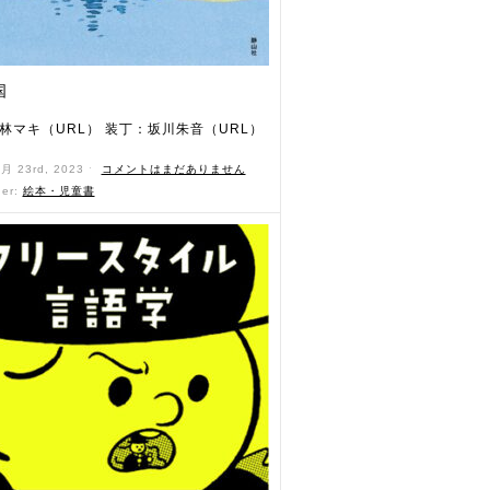
国
林マキ（URL） 装丁：坂川朱音（URL）
2月 23rd, 2023 ˑ
コメントはまだありません
der:
絵本・児童書