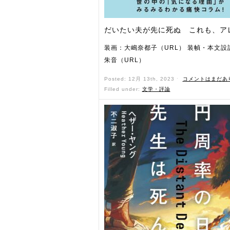
だいたい夫が先に死ぬ これも、ア
装画：大嶋奈都子（URL） 装幀・本文設
朱音（URL）
Posted: 12月 13th, 2023 ˑ
コメントはまだあ
Filled under:
文学・評論