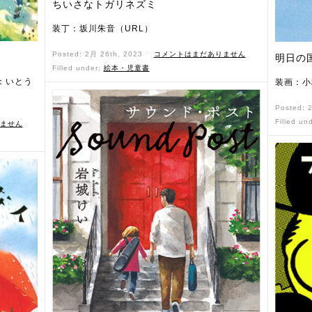
ちいさなトガリネズミ
装丁：坂川朱音（URL）
Posted: 2月 26th, 2023 ˑ
コメントはまだありません
明日の
Filled under:
絵本・児童書
：いとう
装画：小
Posted: 
Filled un
ません