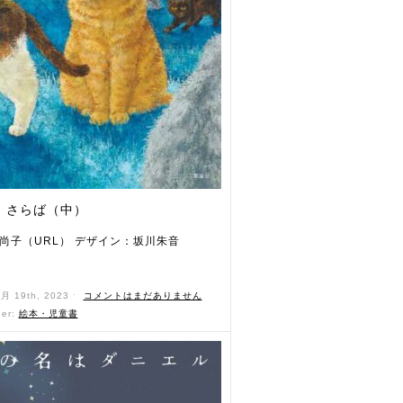
、さらば（中）
尚子（URL） デザイン：坂川朱音
）
6月 19th, 2023 ˑ
コメントはまだありません
der:
絵本・児童書