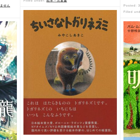
Filled under:
絵本・児童書
ません
Posted: 
Filled un