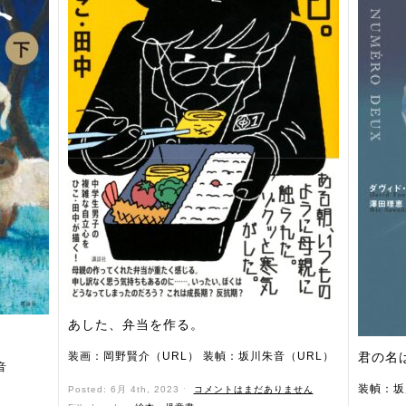
あした、弁当を作る。
装画：岡野賢介（URL） 装幀：坂川朱音（URL）
君の名
音
装幀：坂
Posted: 6月 4th, 2023 ˑ
コメントはまだありません