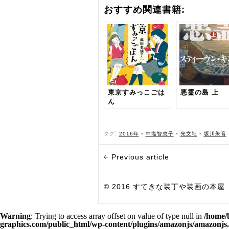
おすすめ関連書籍:
東京すみっこごは
悪霊の島 上
ん
タグ:
2016年
•
中塩智恵子
•
光文社
•
坂川朱音
Previous article
© 2016 すてきな装丁や装画の本屋 Bird Grap
Warning
: Trying to access array offset on value of type null in
/home/
graphics.com/public_html/wp-content/plugins/amazonjs/amazonjs