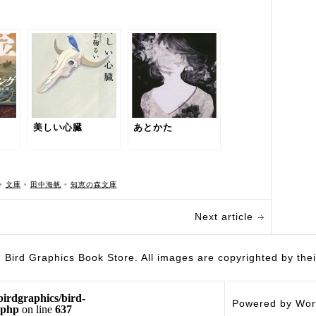
美しい心臓
あとかた
•
文庫
•
田中海帆
•
知恵の森文庫
Next article
hics Book Store. All images are copyrighted by their 
birdgraphics/bird-
Powered by Wor
.php
on line
637