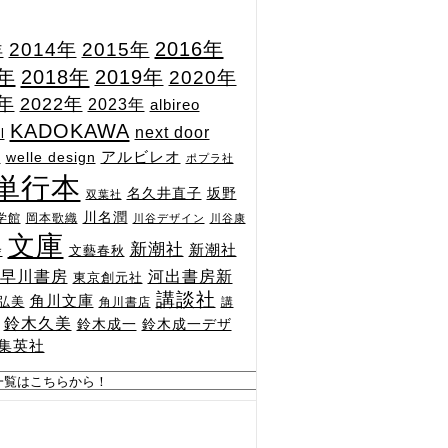
2015年
2016年
2014年
年
7年
2018年
2019年
2020年
1年
2022年
2023年
albireo
KADOKAWA
next door
l
n
アルビレオ
welle design
ポプラ社
単行本
坂野
名久井直子
双葉社
川名潤
学館
岡本歌織
川谷デザイン
川谷康
文庫
新潮社
新潮社
文藝春秋
舎
河出書房新
早川書房
東京創元社
講談社
角川文庫
弘美
角川書店
講
鈴木久美
鈴木成一
鈴木成一デザ
集英社