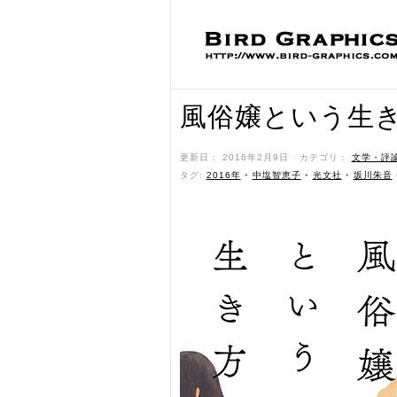
風俗嬢という生
更新日： 2016年2月9日 ˑ カテゴリ：
文学・評
タグ:
2016年
•
中塩智恵子
•
光文社
•
坂川朱音