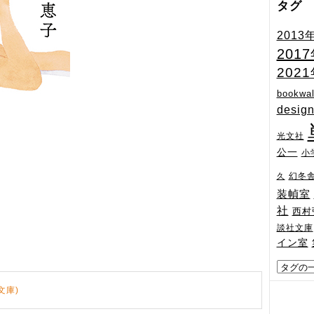
タグ
2013
201
202
bookwal
desig
光文社
公一
小
幻冬
久
装幀室
社
西村
談社文庫
イン室
文庫)