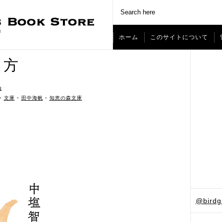
ホーム
このサイトについて
き方
論
ˑ
•
文庫
•
田中海帆
•
知恵の森文庫
@bird