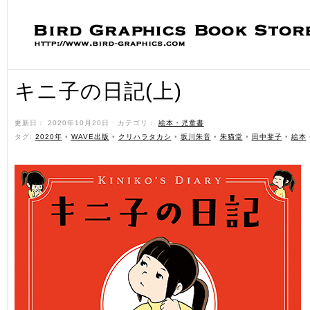
キニ子の日記(上)
更新日： 2020年10月20日 ˑ カテゴリ：
絵本・児童書
ˑ
タグ:
2020年
•
WAVE出版
•
クリハラタカシ
•
坂川朱音
•
朱猫堂
•
田中斐子
•
絵本