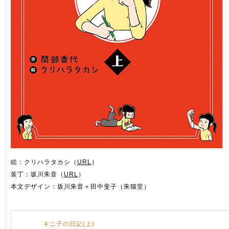
絵：クリハラタカシ（
URL
）
装丁：坂川朱音（
URL
）
本文デザイン：坂川朱音＋田中斐子（朱猫堂）
キニ子の日記(上)