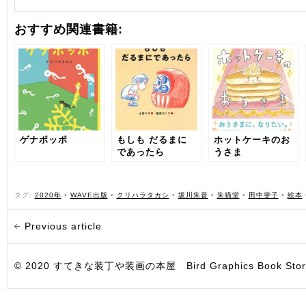
おすすめ関連書籍:
ゲナポッポ
もしも だるまに
ホットケーキのお
であったら
うさま
タグ:
2020年
•
WAVE出版
•
クリハラタカシ
•
坂川朱音
•
朱猫堂
•
田中斐子
•
絵本
Previous article
© 2020 すてきな装丁や装画の本屋 Bird Graphics Book Store. All i