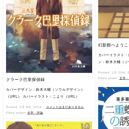
幻影館へようこ
カバーイラスト：
ン：鈴木大輔（ソ
Posted: 1月 23rd,
Filled under:
文学・
クラーク巴里探偵録
カバーデザイン：鈴木大輔（ソウルデザイン）
（URL） カバーイラスト：こより（URL）
Posted: 2月 6th, 2014 ˑ
コメントはまだありません
Filled under:
文学・評論