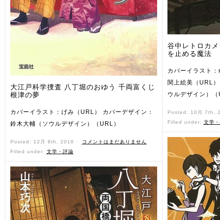
谷中レトロカメ
を止める魔法
カバーイラスト：n
関上絵美（URL
大江戸科学捜査 八丁堀のおゆう 千両富くじ
根津の夢
ウルデザイン）（
カバーイラスト：げみ（URL） カバーデザイン：
Posted: 10月 7th,
Filled under:
文学・
鈴木大輔（ソウルデザイン）（URL）
Posted: 12月 8th, 2016 ˑ
コメントはまだありません
Filled under:
文学・評論