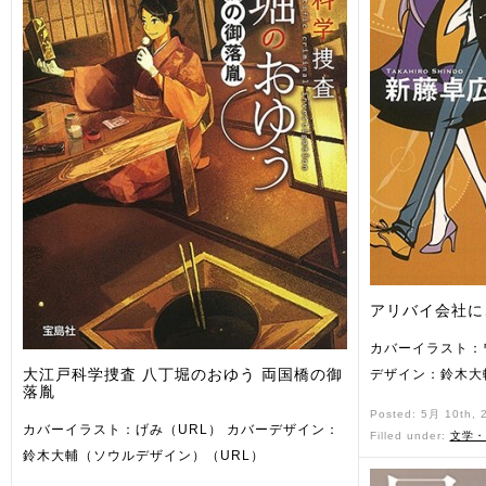
アリバイ会社に
カバーイラスト：
大江戸科学捜査 八丁堀のおゆう 両国橋の御
デザイン：鈴木大
落胤
Posted: 5月 10th,
カバーイラスト：げみ（URL） カバーデザイン：
Filled under:
文学・
鈴木大輔（ソウルデザイン）（URL）