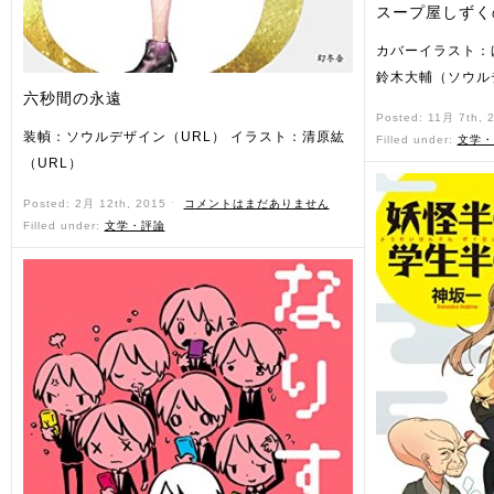
スープ屋しずく
カバーイラスト：
鈴木大輔（ソウル
六秒間の永遠
Posted: 11月 7th, 
装幀：ソウルデザイン（URL） イラスト：清原紘
Filled under:
文学・
（URL）
Posted: 2月 12th, 2015 ˑ
コメントはまだありません
Filled under:
文学・評論