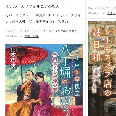
ホテル・カリフォルニアの殺人
Posted: 5月 25th,
Filled under:
文学・
カバーイラスト：田中寛崇（URL） カバーデザイ
ン：鈴木大輔（ソウルデザイン）（URL）
Posted: 8月 10th, 2017 ˑ
コメントはまだありません
Filled under:
文学・評論