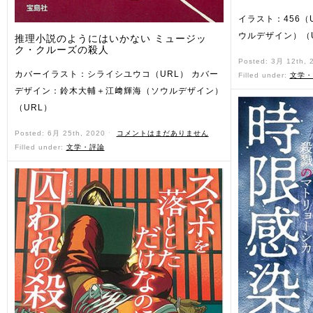
イラスト：456（
ウルデザイン）（
推理小説のようにはいかない ミュージッ
ク・クルーズの殺人
Posted: 3月 12th,
カバーイラスト：シライシユウコ（URL） カバー
Filled under:
文学・
デザイン：鈴木大輔＋江﨑輝海（ソウルデザイン）
（URL）
Posted: 6月 25th, 2020 ˑ
コメントはまだありません
Filled under:
文学・評論