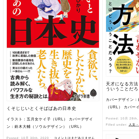
天才になる方法
ういうことだろ
カバーデザイン：
（URL） カバー
くそじじいとくそばばあの日本史
Posted: 10月 28th
イラスト：五月女ケイ子（URL） カバーデザイ
Filled under:
人文・
ン：鈴木大輔（ソウルデザイン）（URL）
Posted: 10月 30th, 2020 ˑ
コメントはまだありません