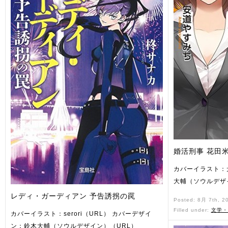
婚活刑事 花田
カバーイラスト：
大輔（ソウルデザ
レディ・ガーディアン 予告誘拐の罠
Posted: 8月 7th, 2
Filled under:
文学・
カバーイラスト：serori（URL） カバーデザイ
ン：鈴木大輔（ソウルデザイン）（URL）