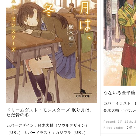
なないろ金平糖
カバーイラスト：
ドリームダスト・モンスターズ 眠り月は、
鈴木大輔（ソウル
ただ骨の冬
Posted: 5月 12th,
カバーデザイン：鈴木大輔（ソウルデザイン）
Filled under:
文学・
（URL） カバーイラスト：カジワラ（URL）