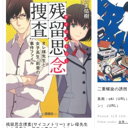
二重螺旋の誘拐
装画：uki（UR
ン）（URL）
Posted: 11月 12th
Filled under:
文学・
残留思念捜査(サイコメトリー) オレ様先生