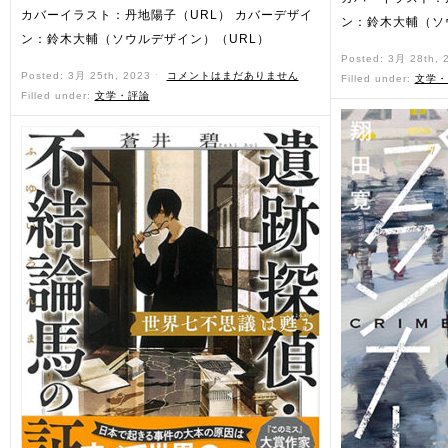
カバーイラスト：丹地陽子（URL） カバーデザイ
ン：鈴木大輔（ソ
ン：鈴木大輔（ソウルデザイン）（URL）
Posted: 3月 28th,
Posted: 3月 25th, 2023 ˑ
コメントはまだありません
Filled under:
文学・
Filled under:
文学・評論