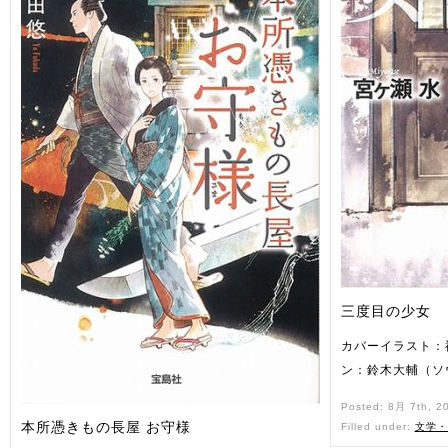
三度目の少女
カバーイラスト：
ン：鈴木大輔（ソ
Posted: 8月 7th, 2
本所憑きもの長屋 お守様
Filled under:
文学・