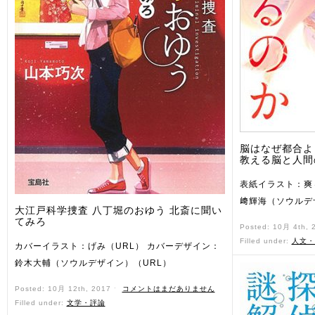
脳はなぜ都合よ
教える脳と人間
表紙イラスト：爽
﨑輝海（ソウルデ
大江戸科学捜査 八丁堀のおゆう 北斎に聞い
てみろ
Posted: 10月 4th,
Filled under:
人文・
カバーイラスト：げみ（URL） カバーデザイン：
鈴木大輔（ソウルデザイン）（URL）
Posted: 10月 12th, 2017 ˑ
コメントはまだありません
Filled under:
文学・評論