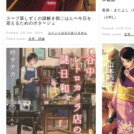
装画：またよし（
（URL）
スープ屋しずくの謎解き朝ごはん〜今日を
迎えるためのポタージュ
Posted: 12月 2nd,
Posted: 2月 4th, 2016 ˑ
コメントはまだありません
Filled under:
文学・
Filled under:
文学・評論