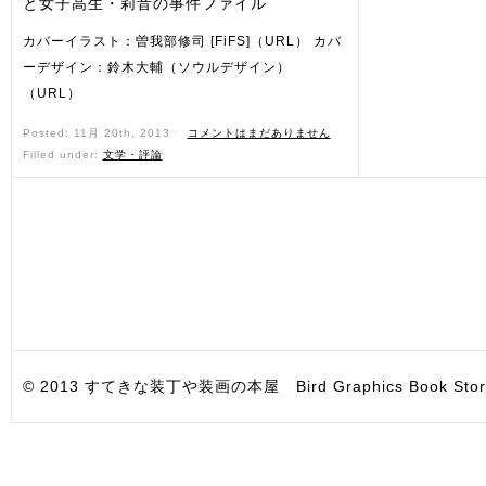
と女子高生・莉音の事件ファイル
カバーイラスト：曽我部修司 [FiFS]（URL） カバ
ーデザイン：鈴木大輔（ソウルデザイン）
（URL）
Posted: 11月 20th, 2013 ˑ
コメントはまだありません
Filled under:
文学・評論
© 2013 すてきな装丁や装画の本屋 Bird Graphics Book Store. All i