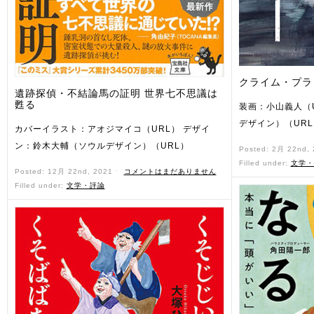
クライム・プラ
遺跡探偵・不結論馬の証明 世界七不思議は
甦る
装画：小山義人（
デザイン）（URL
カバーイラスト：アオジマイコ（URL） デザイ
ン：鈴木大輔（ソウルデザイン）（URL）
Posted: 2月 22nd,
Filled under:
文学・
Posted: 12月 22nd, 2021 ˑ
コメントはまだありません
Filled under:
文学・評論