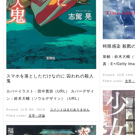
時限感染 殺戮
装幀：鈴木大輔（
真：E+/Getty Ima
Posted: 10月 15th
スマホを落としただけなのに 囚われの殺人
鬼
Filled under:
文学・
カバーイラスト：田中寛崇（URL） カバーデザイ
ン：鈴木大輔（ソウルデザイン）（URL）
Posted: 11月 9th, 2018 ˑ
コメントはまだありません
Filled under:
文学・評論