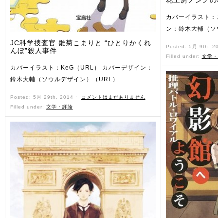
花工房ノンノの
カバーイラスト：
ン：鈴木大輔（ソ
JC科学捜査官 雛菊こまりと “ひとりかくれ
Posted: 5月 9th, 2
んぼ”殺人事件
Filled under:
文学・
カバーイラスト：KeG（URL） カバーデザイン：
鈴木大輔（ソウルデザイン）（URL）
Posted: 5月 29th, 2014 ˑ
コメントはまだありません
Filled under:
文学・評論