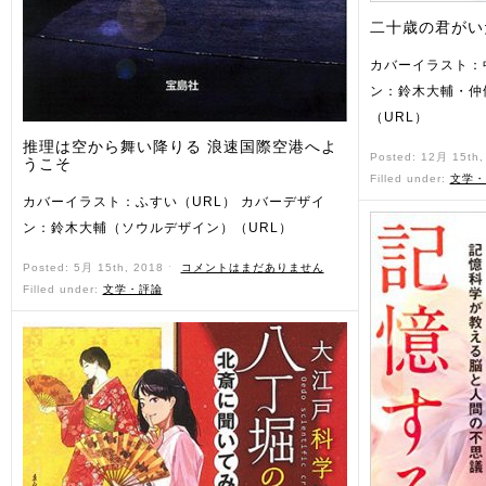
二十歳の君がい
カバーイラスト：
ン：鈴木大輔・仲
（URL）
推理は空から舞い降りる 浪速国際空港へよ
Posted: 12月 15th
うこそ
Filled under:
文学・
カバーイラスト：ふすい（URL） カバーデザイ
ン：鈴木大輔（ソウルデザイン）（URL）
Posted: 5月 15th, 2018 ˑ
コメントはまだありません
Filled under:
文学・評論