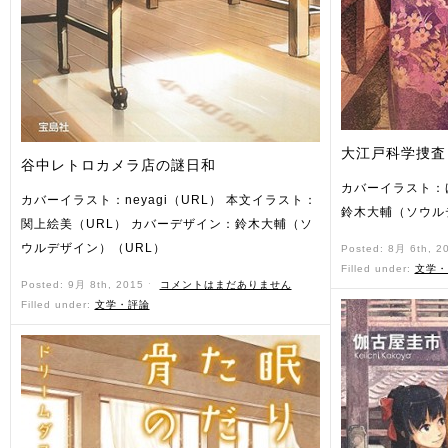
大江戸科学捜査
谷中レトロカメラ店の謎日和
カバーイラスト：
カバーイラスト：neyagi（URL） 本文イラスト：
鈴木大輔（ソウル
関上絵美（URL） カバーデザイン：鈴木大輔（ソ
ウルデザイン）（URL）
Posted: 8月 6th, 2
Filled under:
文学・
Posted: 9月 8th, 2015 ˑ
コメントはまだありません
Filled under:
文学・評論