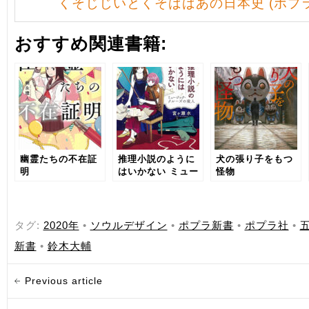
くそじじいとくそばばあの日本史 (ポプ
おすすめ関連書籍:
幽霊たちの不在証
推理小説のように
犬の張り子をもつ
明
はいかない ミュー
怪物
ジック・クルーズ
の殺人
タグ:
2020年
•
ソウルデザイン
•
ポプラ新書
•
ポプラ社
•
新書
•
鈴木大輔
Previous article