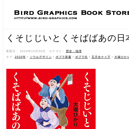
くそじじいとくそばばあの日
更新日： 2020年10月30日 ˑ カテゴリ：
歴史・地理
ˑ
タグ:
2020年
•
ソウルデザイン
•
ポプラ新書
•
ポプラ社
•
五月女ケイ子
•
大塚ひか