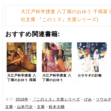
大江戸科学捜査 八丁堀のおゆう 千両富く
社文庫 『このミス』大賞シリーズ)
おすすめ関連書籍:
大江戸科学捜査 八
大江戸科学捜査 八
カササギの計略
丁堀のおゆう 両国
丁堀のおゆう
橋の御落胤
タグ:
2016年
•
『このミス』大賞シリーズ
•
げみ
•
ソウル
文庫
•
山本巧次
•
文庫
•
鈴木大輔