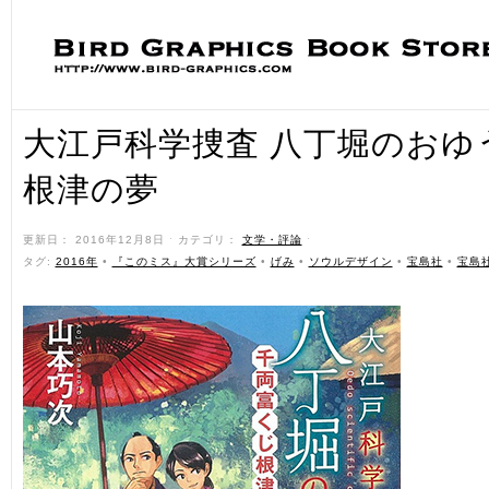
大江戸科学捜査 八丁堀のおゆ
根津の夢
更新日： 2016年12月8日 ˑ カテゴリ：
文学・評論
ˑ
タグ:
2016年
•
『このミス』大賞シリーズ
•
げみ
•
ソウルデザイン
•
宝島社
•
宝島