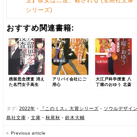
玉】彼女は二度、殺される (宝島社文庫
シリーズ)
おすすめ関連書籍:
残留思念捜査 消え
アリバイ会社にご
大江戸科学捜査 八
た名門女子高生
用心
丁堀のおゆう 北斎
に聞いてみろ
タグ:
2022年
•
『このミス』大賞シリーズ
•
ソウルデザイ
島社文庫
•
文庫
•
秋尾秋
•
鈴木大輔
Previous article