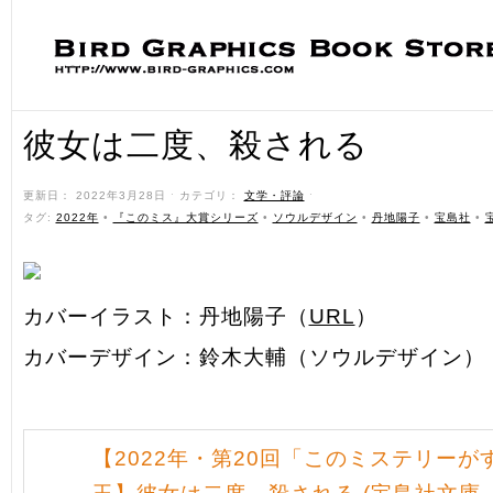
彼女は二度、殺される
更新日： 2022年3月28日 ˑ カテゴリ：
文学・評論
ˑ
タグ:
2022年
•
『このミス』大賞シリーズ
•
ソウルデザイン
•
丹地陽子
•
宝島社
•
カバーイラスト：丹地陽子（
URL
）
カバーデザイン：鈴木大輔（ソウルデザイン）
【2022年・第20回「このミステリーが