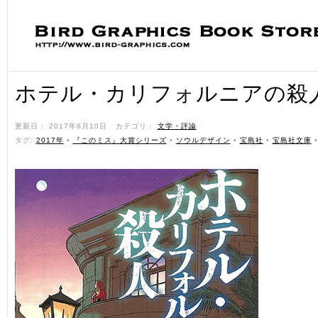
ホテル・カリフォルニアの殺
更新日： 2017年8月10日 ˑ カテゴリ：
文学・評論
ˑ
タグ:
2017年
•
『このミス』大賞シリーズ
•
ソウルデザイン
•
宝島社
•
宝島社文庫