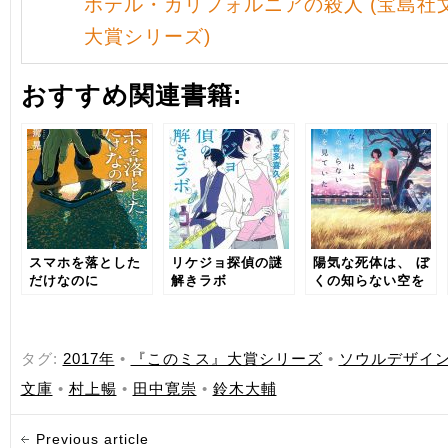
ホテル・カリフォルニアの殺人 (宝島社
大賞シリーズ)
おすすめ関連書籍:
スマホを落とした
リケジョ探偵の謎
陽気な死体は、 ぼ
だけなのに
解きラボ
くの知らない空を
見ていた
タグ:
2017年
•
『このミス』大賞シリーズ
•
ソウルデザイ
文庫
•
村上暢
•
田中寛崇
•
鈴木大輔
Previous article