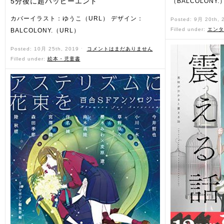
5分後に超ハッピーエンド
（BALCOLONY.
カバーイラスト：ゆうこ（URL） デザイン：
Posted: 9月 20th,
Filled under:
エンタ
BALCOLONY.（URL）
Posted: 10月 25th, 2019 ˑ
コメントはまだありません
Filled under:
絵本・児童書