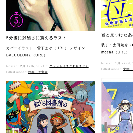
君と見つけたあの
5分後に残酷さに震えるラスト
装丁：太田規介（BA
カバーイラスト：雪下まゆ（URL） デザイン：
mocha（URL）
BALCOLONY.（URL）
Posted: 1月 22nd,
Posted: 2月 12th, 2021 ˑ
コメントはまだありません
Filled under:
文学・
Filled under:
絵本・児童書