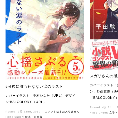
スガリさんの感
カバーイラスト・
5分後に誰も死なない涙のラスト
ン：野条友史（BA
カバーイラスト：中村ひなた（URL） デザイ
（BALCOLONY.
ン:BALCOLONY.（URL）
Posted: 4月 24th,
Posted: 5月 22nd, 2019 ˑ
コメントはまだありません
Filled under:
文学・
Filled under:
絵本・児童書