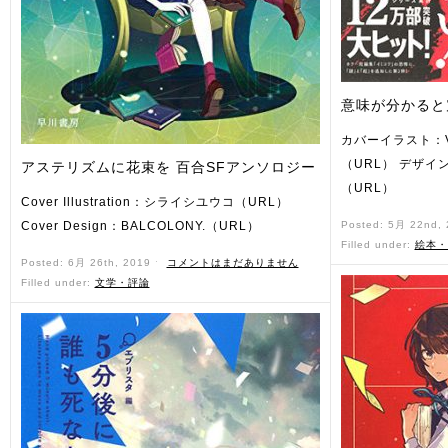
意味が分かると
カバーイラスト：V
（URL） デザイン
アステリズムに花束を 百合SFアンソロジー
（URL）
Cover Illustration：シライシユウコ（URL）
Cover Design：BALCOLONY.（URL）
Posted: 5月 22nd,
Filled under:
絵本・
Posted: 6月 26th, 2019 ˑ
コメントはまだありません
Filled under:
文学・評論