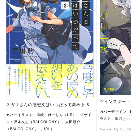
ツインスター・
スガリさんの感想文はいつだって斜め上 3
カバーデザイン：BA
カバーイラスト・挿絵：けーしん（URL） デザイ
ラスト：望月けい
ン：野条友史（BALCOLONY.）、太田規介
（BALCOLONY.）（URL）
Posted: 4月 1st, 2