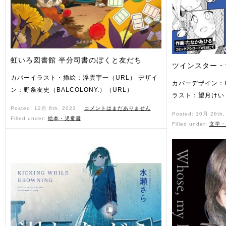
虹いろ図書館 半分司書のぼくと友だち
ツインスター・
カバーイラスト・挿絵：浮雲宇一（URL） デザイ
カバーデザイン：BA
ン：野条友史（BALCOLONY.）（URL）
ラスト：望月けい
Posted: 12月 6th, 2023 ˑ
コメントはまだありません
Posted: 10月 26th
Filled under:
絵本・児童書
Filled under:
文学・