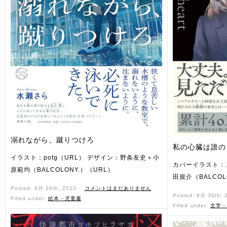
溺れながら、蹴りつけろ
私の心臓は誰の
イラスト：potg（URL） デザイン：野条友史＋小
カバーイラスト：
原範均（BALCOLONY.）（URL）
田規介（BALCOL
Posted: 9月 26th, 2023 ˑ
コメントはまだありません
Posted: 8月 30th,
Filled under:
絵本・児童書
Filled under:
文学・