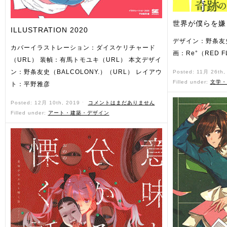
世界が僕らを嫌
ILLUSTRATION 2020
デザイン：野条友史（
カバーイラストレーション：ダイスケリチャード
画：Re°（RED F
（URL） 装幀：有馬トモユキ（URL） 本文デザイ
ン：野条友史（BALCOLONY.）（URL） レイアウ
Posted: 11月 26th
Filled under:
文学・
ト：平野雅彦
Posted: 12月 10th, 2019 ˑ
コメントはまだありません
Filled under:
アート・建築・デザイン