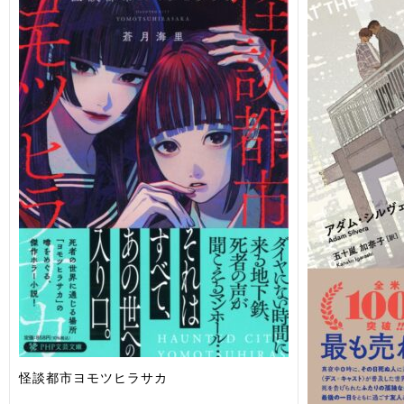
怪談都市ヨモツヒラサカ