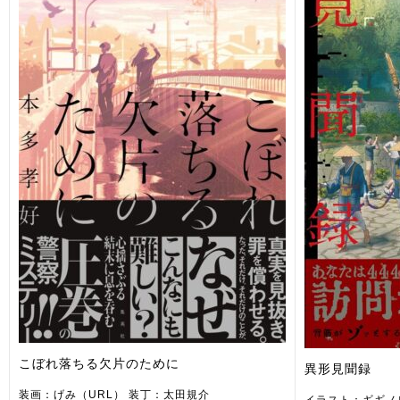
こぼれ落ちる欠片のために
異形見聞録
装画：げみ（URL） 装丁：太田規介