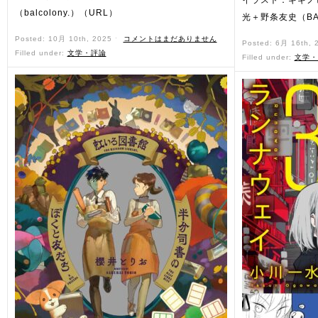
イラスト：ギギノ
（balcolony.）（URL）
光＋野条友史（BAL
Posted: 10月 10th, 2025 ˑ
コメントはまだありません
Posted: 6月 16th,
Filled under:
文学・評論
Filled under:
文学・