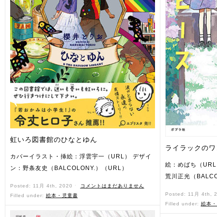
虹いろ図書館のひなとゆん
ライラックのワ
カバーイラスト・挿絵：浮雲宇一（URL） デザイ
絵：めばち（UR
ン：野条友史（BALCOLONY.）（URL）
荒川正光（BALCO
Posted: 11月 4th, 2020 ˑ
コメントはまだありません
Posted: 11月 4th, 
Filled under:
絵本・児童書
Filled under:
絵本・