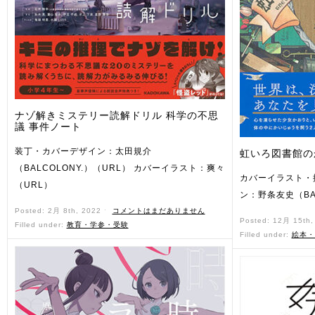
ナゾ解きミステリー読解ドリル 科学の不思
議 事件ノート
装丁・カバーデザイン：太田規介
虹いろ図書館の
（BALCOLONY.）（URL） カバーイラスト：爽々
カバーイラスト・
（URL）
ン：野条友史（BAL
Posted: 2月 8th, 2022 ˑ
コメントはまだありません
Posted: 12月 15th
Filled under:
教育・学参・受験
Filled under:
絵本・