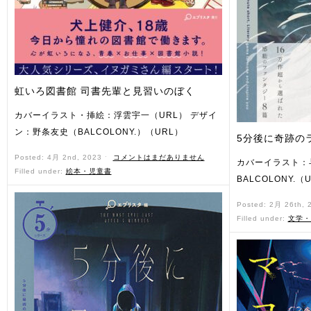
虹いろ図書館 司書先輩と見習いのぼく
カバーイラスト・挿絵：浮雲宇一（URL） デザイ
ン：野条友史（BALCOLONY.）（URL）
5分後に奇跡の
Posted: 4月 2nd, 2023 ˑ
コメントはまだありません
カバーイラスト：
Filled under:
絵本・児童書
BALCOLONY.（
Posted: 2月 26th,
Filled under:
文学・