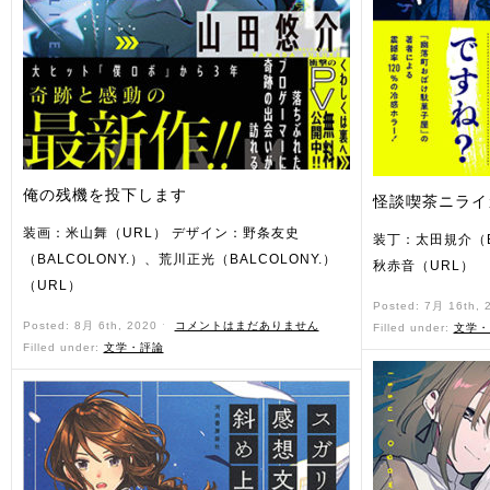
俺の残機を投下します
怪談喫茶ニライ
装画：米山舞（URL） デザイン：野条友史
装丁：太田規介（BA
（BALCOLONY.）、荒川正光（BALCOLONY.）
秋赤音（URL）
（URL）
Posted: 7月 16th,
Posted: 8月 6th, 2020 ˑ
コメントはまだありません
Filled under:
文学・
Filled under:
文学・評論