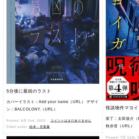
5分後に最凶のラスト
カバーイラスト：Add your name（URL） デザイ
怪談物件マヨイ
ン：BALCOLONY.（URL）
装丁：太田規介（BA
Posted: 8月 2nd, 2022 ˑ
コメントはまだありません
秋赤音（URL）
Filled under:
絵本・児童書
Posted: 7月 11th,