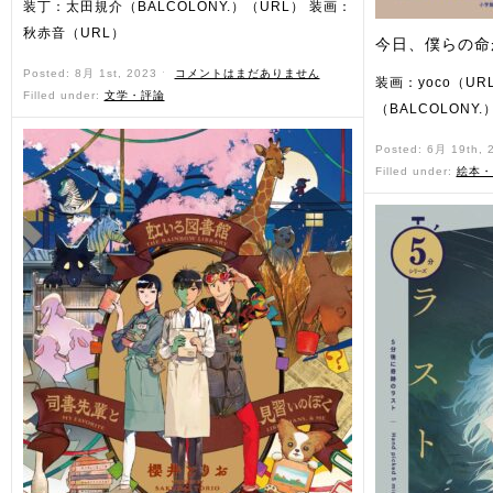
装丁：太田規介（BALCOLONY.）（URL） 装画：
秋赤音（URL）
今日、僕らの命
Posted: 8月 1st, 2023 ˑ
コメントはまだありません
装画：yoco（U
Filled under:
文学・評論
（BALCOLONY.
Posted: 6月 19th,
Filled under:
絵本・