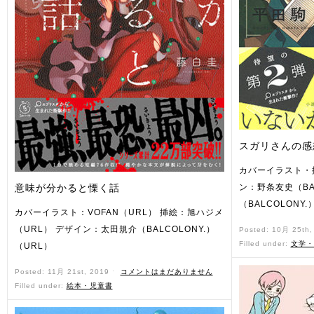
スガリさんの感
カバーイラスト・
意味が分かると慄く話
ン：野条友史（BA
（BALCOLONY.
カバーイラスト：VOFAN（URL） 挿絵：旭ハジメ
（URL） デザイン：太田規介（BALCOLONY.）
Posted: 10月 25th
Filled under:
文学・
（URL）
Posted: 11月 21st, 2019 ˑ
コメントはまだありません
Filled under:
絵本・児童書