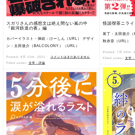
スガリさんの感想文は絶え間ない嵐の中
怪談喫茶ニライ
『銀河鉄道の夜』編
装丁：太田規介（BA
カバーイラスト・挿絵：けーしん（URL） デザイ
秋赤音（URL）
ン：太田規介（BALCOLONY.）（URL）
Posted: 7月 30th,
Posted: 8月 12th, 2021 ˑ
コメントはまだありません
Filled under:
文学・
Filled under:
文学・評論