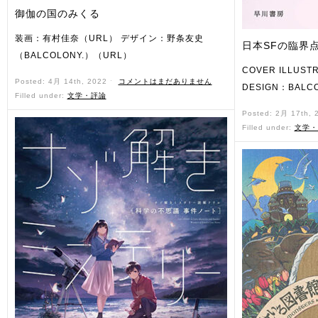
御伽の国のみくる
装画：有村佳奈（URL） デザイン：野条友史
日本SFの臨界点
（BALCOLONY.）（URL）
COVER ILLUST
Posted: 4月 14th, 2022 ˑ
コメントはまだありません
DESIGN：BALC
Filled under:
文学・評論
Posted: 2月 17th,
Filled under:
文学・