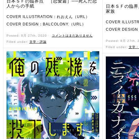
日本ＳＦの臨界点 ［恋愛篇］──死んだ恋
人からの手紙
日本ＳＦの臨界
家族
COVER ILLUSTRATION：れおえん（URL）
COVER ILLUS
COVER DESIGN：BALCOLONY.（URL）
COVER DESIG
Posted: 8月 27th, 2020 ˑ
コメントはまだありません
Posted: 8月 27th,
Filled under:
文学・評論
Filled under:
文学・