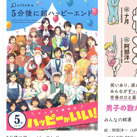
みんなの精通
絵：阿部洋一（U