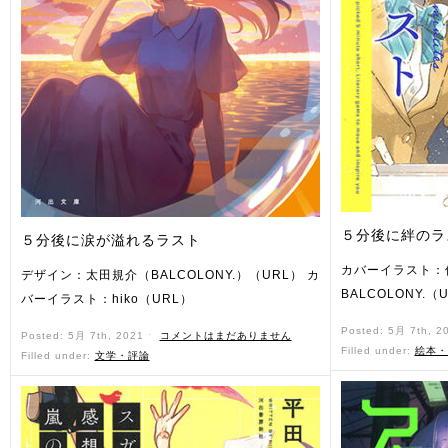
５分後に絆のラ
５分後に涙が溢れるラスト
カバーイラスト：
デザイン：太田規介（BALCOLONY.）（URL） カ
BALCOLONY.（
バーイラスト：hiko（URL）
Posted: 5月 7th, 2
Posted: 5月 7th, 2021 ˑ
コメントはまだありません
Filled under:
絵本・
Filled under:
文学・評論