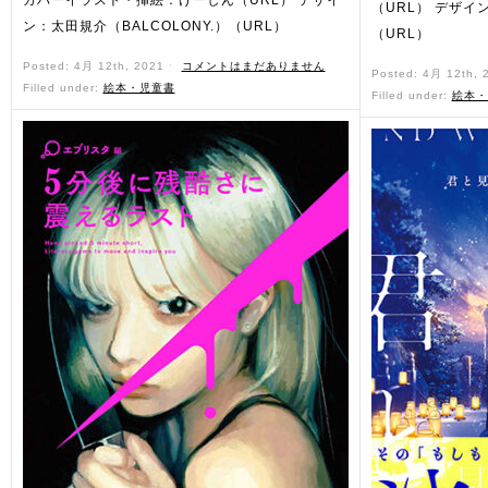
カバーイラスト・挿絵：けーしん（URL） デザイ
（URL） デザイン
ン：太田規介（BALCOLONY.）（URL）
（URL）
Posted: 4月 12th, 2021 ˑ
コメントはまだありません
Posted: 4月 12th,
Filled under:
絵本・児童書
Filled under:
絵本・