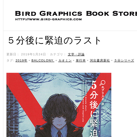
５分後に緊迫のラスト
更新日： 2019年1月24日 ˑ カテゴリ：
文学・評論
ˑ
タグ:
2019年
•
BALCOLONY.
•
カオミン
•
単行本
•
河出書房新社
•
５分シリーズ