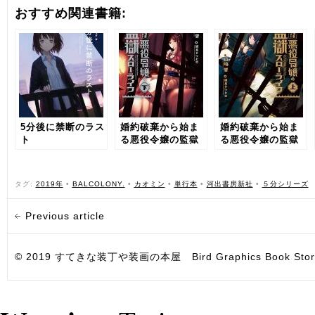
おすすめ関連書籍:
5分後に禁断のラス
婚約破棄から始ま
婚約破棄から始ま
ト
る悪役令嬢の監獄
る悪役令嬢の監獄
スローライフ 下
スローライフ 上
タグ:
2019年
•
BALCOLONY.
•
カオミン
•
単行本
•
河出書房新社
•
５分シリーズ
Previous article
© 2019 すてきな装丁や装画の本屋 Bird Graphics Book Store. All i