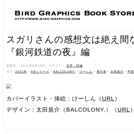
スガリさんの感想文は絶え間
『銀河鉄道の夜』編
更新日： 2021年8月12日 ˑ カテゴリ：
文学・評論
ˑ
タグ:
2021年
•
5分シリーズ
•
BALCOLONY.
•
けーしん
•
単行本
•
太田規介
•
平田
カバーイラスト・挿絵：けーしん（
URL
）
デザイン：太田規介（BALCOLONY.）（
URL