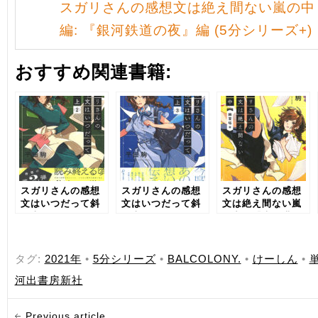
スガリさんの感想文は絶え間ない嵐の中
編: 『銀河鉄道の夜』編 (5分シリーズ+)
おすすめ関連書籍:
スガリさんの感想
スガリさんの感想
スガリさんの感想
文はいつだって斜
文はいつだって斜
文は絶え間ない嵐
め上 2
め上 3
の中 『幽霊塔』
編
タグ:
2021年
•
5分シリーズ
•
BALCOLONY.
•
けーしん
•
河出書房新社
Previous article