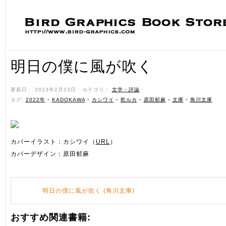
明日の僕に風が吹く
更新日： 2023年2月23日 ˑ カテゴリ：
文学・評論
ˑ
タグ:
2022年
•
KADOKAWA
•
カシワイ
•
乾ルカ
•
原田郁麻
•
文庫
•
角川文庫
カバーイラスト：カシワイ（
URL
）
カバーデザイン：原田郁麻
明日の僕に風が吹く (角川文庫)
おすすめ関連書籍: