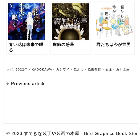
青い花は未来で眠
腐蝕の惑星
君たちは今が世界
る
タグ:
2022年
•
KADOKAWA
•
カシワイ
•
乾ルカ
•
原田郁麻
•
文庫
•
角川文庫
Previous article
© 2023 すてきな装丁や装画の本屋 Bird Graphics Book Store. All i