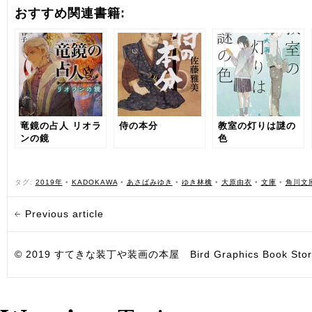
おすすめ関連書籍:
竜鏡の占人 リオラ
侍の本分
教室の灯りは謎の
ンの鏡
色
タグ:
2019年
•
KADOKAWA
•
あさばみゆき
•
ゆき林檎
•
大原由衣
•
文庫
•
角川文
Previous article
© 2019 すてきな装丁や装画の本屋 Bird Graphics Book Store. All i