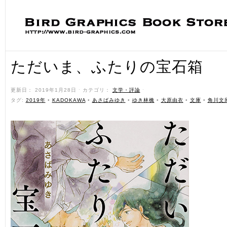
ただいま、ふたりの宝石箱
更新日： 2019年1月28日 ˑ カテゴリ：
文学・評論
ˑ
タグ:
2019年
•
KADOKAWA
•
あさばみゆき
•
ゆき林檎
•
大原由衣
•
文庫
•
角川文