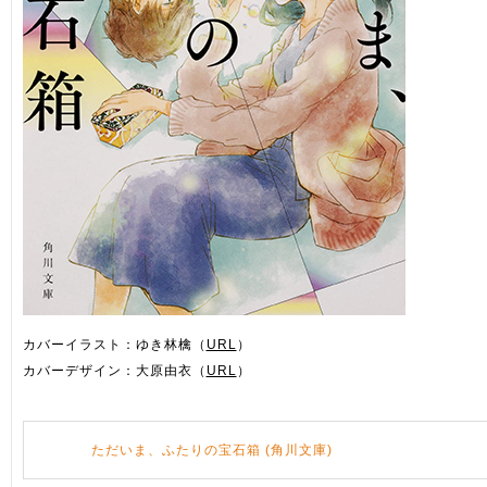
カバーイラスト：ゆき林檎（
URL
）
カバーデザイン：大原由衣（
URL
）
ただいま、ふたりの宝石箱 (角川文庫)