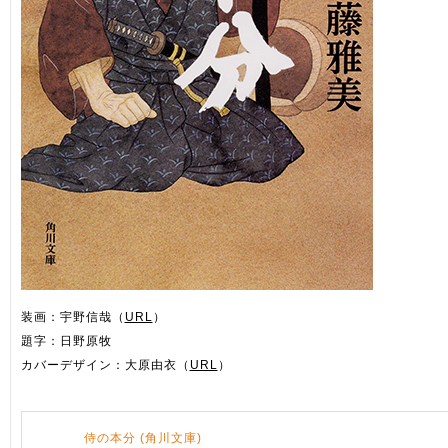
装画：宇野信哉（
URL
）
題字：日野原牧
カバーデザイン：大原由衣（
URL
）
侍の本分 (角川文庫)