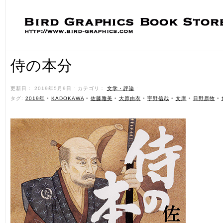
侍の本分
更新日： 2019年5月9日 ˑ カテゴリ：
文学・評論
ˑ
タグ:
2019年
•
KADOKAWA
•
佐藤雅美
•
大原由衣
•
宇野信哉
•
文庫
•
日野原牧
•