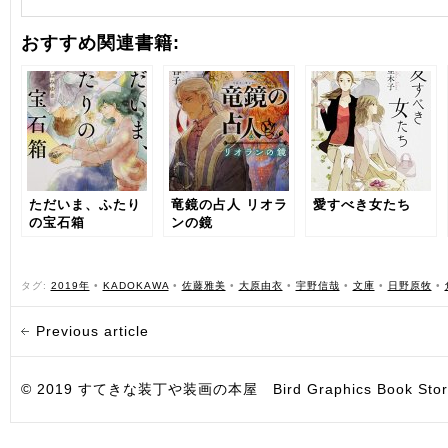
おすすめ関連書籍:
ただいま、ふたり
竜鏡の占人 リオラ
愛すべき女たち
の宝石箱
ンの鏡
タグ:
2019年
•
KADOKAWA
•
佐藤雅美
•
大原由衣
•
宇野信哉
•
文庫
•
日野原牧
•
Previous article
© 2019 すてきな装丁や装画の本屋 Bird Graphics Book Store. All i