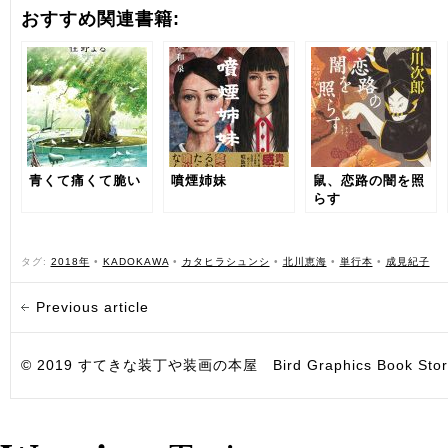
おすすめ関連書籍:
青くて痛くて脆い
噴煙姉妹
鼠、恋路の闇を照
らす
タグ:
2018年
•
KADOKAWA
•
カタヒラシュンシ
•
北川恵海
•
単行本
•
成見紀子
Previous article
© 2019 すてきな装丁や装画の本屋 Bird Graphics Book Store. All i