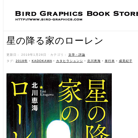
星の降る家のローレン
更新日： 2019年1月28日 ˑ カテゴリ：
文学・評論
ˑ
タグ:
2018年
•
KADOKAWA
•
カタヒラシュンシ
•
北川恵海
•
単行本
•
成見紀子