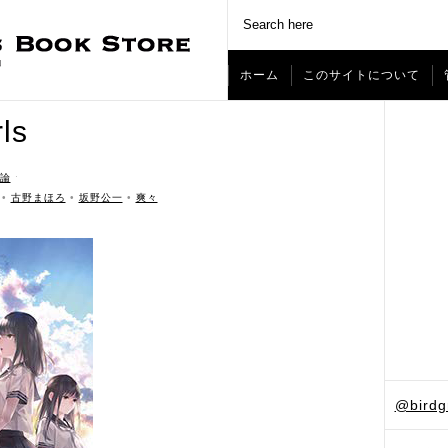
ホーム
このサイトについて
ls
論
ˑ
•
古野まほろ
•
坂野公一
•
爽々
@bird