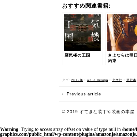
おすすめ関連書籍:
蜃気楼の王国
さよならは明
約束
タグ:
2019年
•
welle design
•
光文社
•
単行本
Previous article
© 2019 すてきな装丁や装画の本屋 Bird Grap
Warning
: Trying to access array offset on value of type null in
/home/
graphics.com/public_html/wp-content/plugins/amazonjs/amazonjs