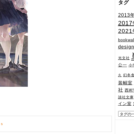
タグ
2013
201
202
bookwal
desig
光文社
公一
小
幻冬
久
装幀室
社
西村
）
談社文庫
イン室
ｓ