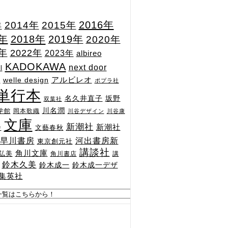
2015年
2016年
2014年
年
7年
2018年
2019年
2020年
1年
2022年
2023年
albireo
KADOKAWA
next door
l
n
アルビレオ
welle design
ポプラ社
単行本
坂野
名久井直子
双葉社
川名潤
学館
岡本歌織
川谷デザイン
川谷康
文庫
新潮社
新潮社
文藝春秋
舎
河出書房新
早川書房
東京創元社
講談社
角川文庫
弘美
角川書店
講
鈴木久美
鈴木成一
鈴木成一デザ
集英社