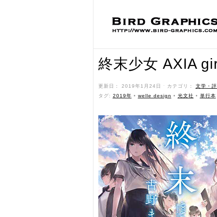
終末少女 AXIA gir
更新日： 2019年1月24日 ˑ カテゴリ：
文学・評
タグ:
2019年
•
welle design
•
光文社
•
単行本