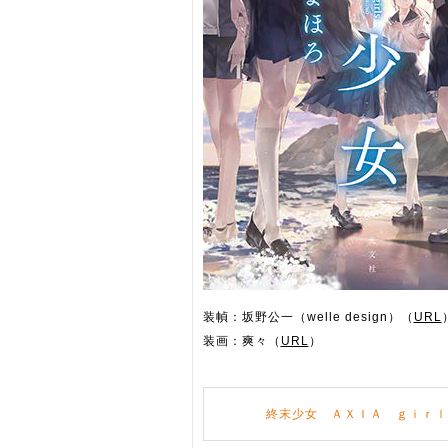
装幀：坂野公一（welle design）（
URL
装画：爽々（
URL
）
終末少女 ＡＸＩＡ ｇｉｒｌ