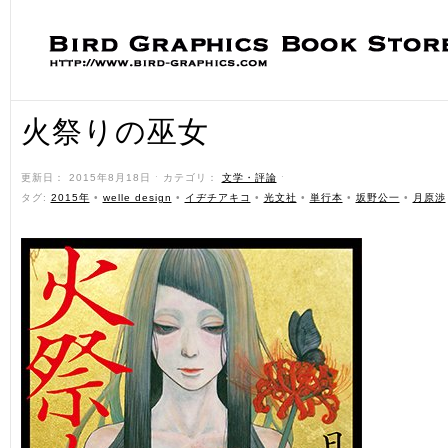
火祭りの巫女
更新日： 2015年8月18日 ˑ カテゴリ：
文学・評論
ˑ
タグ:
2015年
•
welle design
•
イヂチアキコ
•
光文社
•
単行本
•
坂野公一
•
月原渉