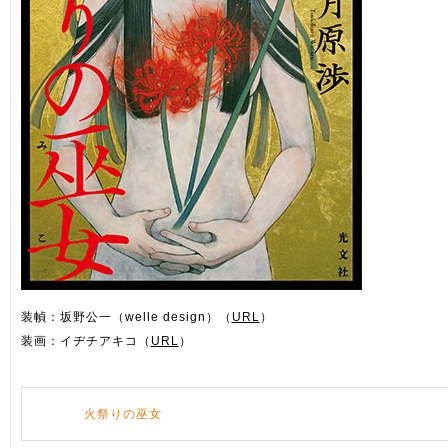
装幀：坂野公一（welle design）（
URL
）
装画：イヂチアキコ（
URL
）
火祭りの巫女