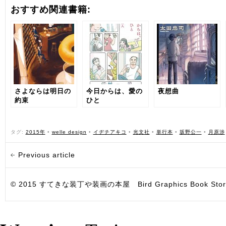
おすすめ関連書籍:
さよならは明日の
今日からは、愛の
夜想曲
約束
ひと
タグ:
2015年
•
welle design
•
イヂチアキコ
•
光文社
•
単行本
•
坂野公一
•
月原渉
Previous article
© 2015 すてきな装丁や装画の本屋 Bird Graphics Book Store. All i