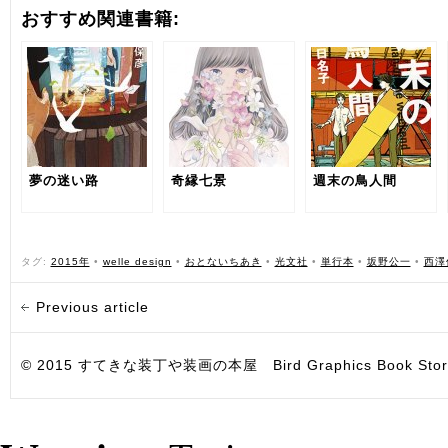
おすすめ関連書籍:
夢の迷い路
奇縁七景
週末の鳥人間
タグ:
2015年
•
welle design
•
おとないちあき
•
光文社
•
単行本
•
坂野公一
•
西澤
Previous article
© 2015 すてきな装丁や装画の本屋 Bird Graphics Book Store. All i