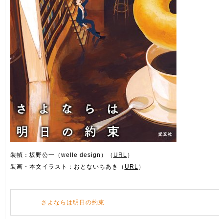
装幀：坂野公一（welle design）（
URL
）
装画・本文イラスト：おとないちあき（
URL
）
さよならは明日の約束