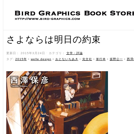
さよならは明日の約束
更新日： 2015年3月24日 ˑ カテゴリ：
文学・評論
ˑ
タグ:
2015年
•
welle design
•
おとないちあき
•
光文社
•
単行本
•
坂野公一
•
西澤