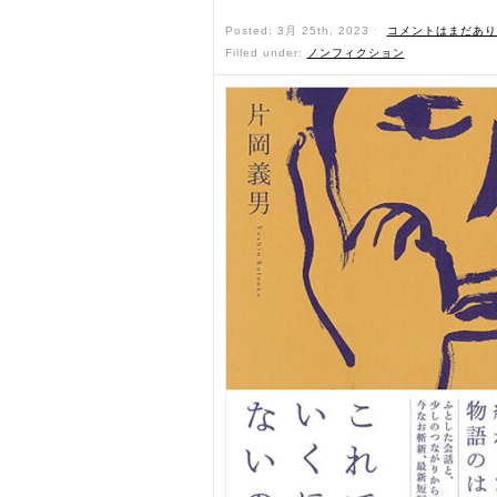
Posted: 3月 25th, 2023 ˑ
コメントはまだあり
Filled under:
ノンフィクション