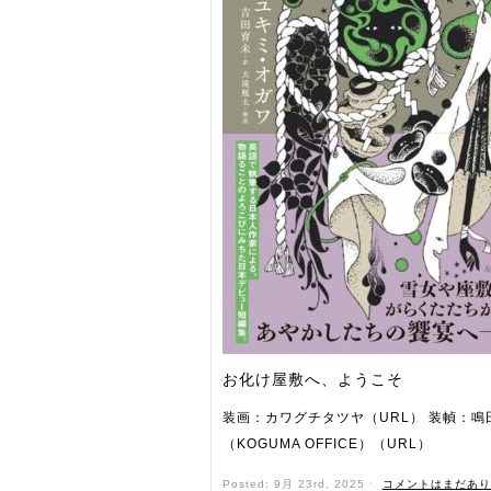
お化け屋敷へ、ようこそ
装画：カワグチタツヤ（URL） 装幀：鳴
（KOGUMA OFFICE）（URL）
Posted: 9月 23rd, 2025 ˑ
コメントはまだあり