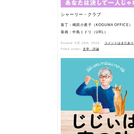
シャーリー・クラブ
装丁：鳴田小夜子（KOGUMA OFFICE）
装画：中島ミドリ（URL）
Posted: 6月 16th, 2024 ˑ
コメントはまだあり
Filled under:
文学・評論