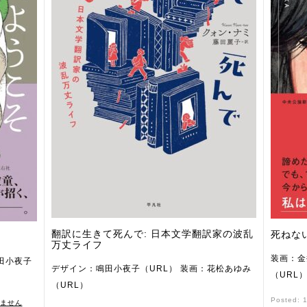
翻訳に生きて死んで: 日本文学翻訳家の波乱
死ねな
万丈ライフ
装画：金
田小夜子
デザイン：鳴田小夜子（URL） 装画：花松あゆみ
（URL
（URL）
Posted: 
ません