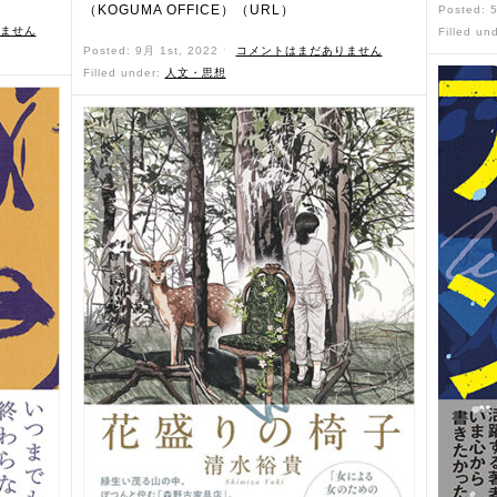
（KOGUMA OFFICE）（URL）
Posted: 
ません
Filled un
Posted: 9月 1st, 2022 ˑ
コメントはまだありません
Filled under:
人文・思想