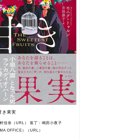
甘き果実
村佳奈（URL） 装丁：鳴田小夜子
MA OFFICE）（URL）