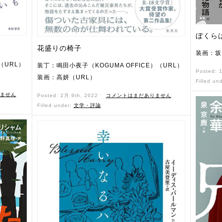
ぼくら
花盛りの椅子
装画：坂
（URL）
装丁：鳴田小夜子（KOGUMA OFFICE）（URL）
Posted: 
装画：高妍（URL）
Filled un
ません
Posted: 2月 9th, 2022 ˑ
コメントはまだありません
Filled under:
文学・評論