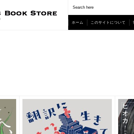
ホーム
このサイトについて