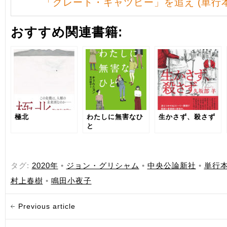
「グレート・ギャツビー」を追え (単行本
おすすめ関連書籍:
極北
わたしに無害なひ
生かさず、殺さず
と
タグ:
2020年
•
ジョン・グリシャム
•
中央公論新社
•
単行
村上春樹
•
鳴田小夜子
Previous article