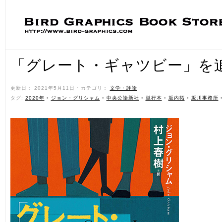
「グレート・ギャツビー」を
更新日： 2021年5月11日 ˑ カテゴリ：
文学・評論
ˑ
タグ:
2020年
•
ジョン・グリシャム
•
中央公論新社
•
単行本
•
坂内拓
•
坂川事務所