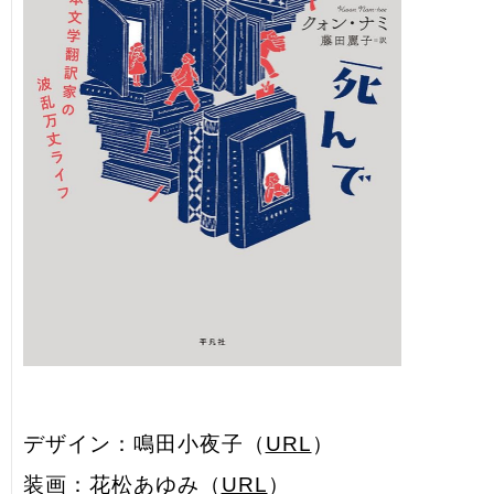
デザイン：鳴田小夜子（
URL
）
装画：花松あゆみ（
URL
）