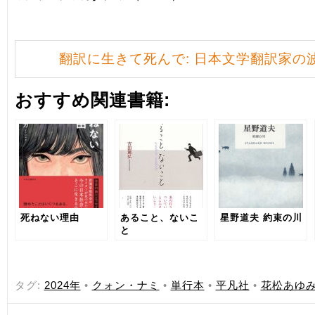
翻訳に生きて死んで: 日本文学翻訳家の
おすすめ関連書籍:
死ねない理由
あること、ないこ
星野道夫 約束の川
と
タグ:
2024年
•
クォン・ナミ
•
単行本
•
平凡社
•
花松あゆ