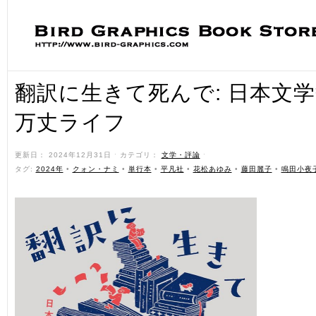
翻訳に生きて死んで: 日本文
万丈ライフ
更新日： 2024年12月31日 ˑ カテゴリ：
文学・評論
ˑ
タグ:
2024年
•
クォン・ナミ
•
単行本
•
平凡社
•
花松あゆみ
•
藤田麗子
•
鳴田小夜