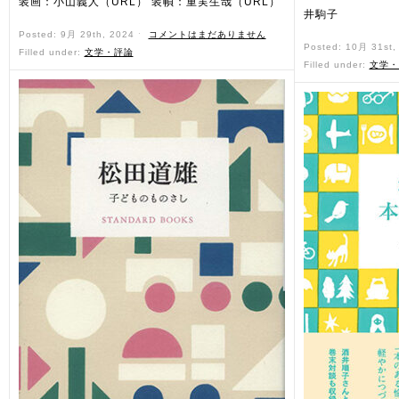
装画：小山義人（URL） 装幀：重実生哉（URL）
井駒子
Posted: 9月 29th, 2024 ˑ
コメントはまだありません
Posted: 10月 31st
Filled under:
文学・評論
Filled under:
文学・