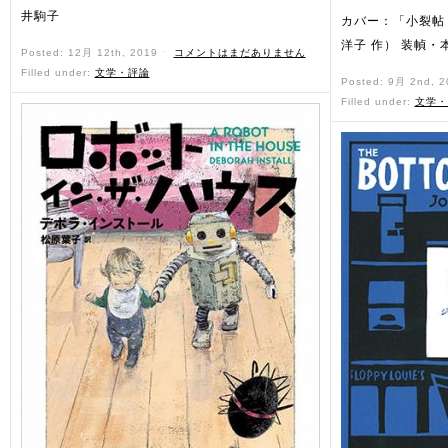
井駒子
カバー：「小裂帖
洋子 作） 装幀・
Posted: 12月 12th, 2019 ˑ
コメントはまだありません
Filled under:
文学・評論
Posted: 9月 2nd, 
Filled under:
文学・