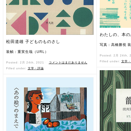
わたしの、本の
松田道雄 子どものものさし
写真：高橋勝視 
装幀：重実生哉（URL）
Posted: 2月 24th,
Filled under:
文学・
Posted: 2月 24th, 2021 ˑ
コメントはまだありません
Filled under:
文学・評論