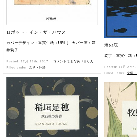
ロボット・イン・ザ・ハウス
カバーデザイン：重実生哉（URL） カバー画：酒
港の底
井駒子
装丁：重実生哉（
Posted: 12月 13th, 2017 ˑ
コメントはまだありません
Posted: 11月 27th
Filled under:
文学・評論
Filled under:
文学・