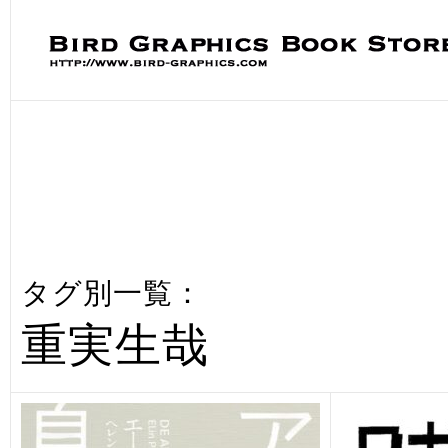
タグ別一覧：
重実生哉