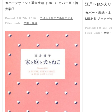
カバーデザイン：重実生哉（URL） カバー画：酒
江戸へおかえり
井駒子
カバー・表紙・本
Posted: 6月 7th, 2016 ˑ
コメントはまだありません
MS.HS ブック
Filled under:
文学・評論
Posted: 6月 1st, 2
Filled under:
文学・