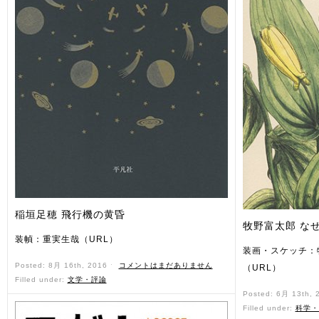
稲垣足穂 飛行機の黄昏
牧野富太郎 な
装幀：重実生哉（URL）
装画・スケッチ：
Posted: 8月 16th, 2016 ˑ
コメントはまだありません
（URL）
Filled under:
文学・評論
Posted: 6月 13th,
Filled under:
科学・