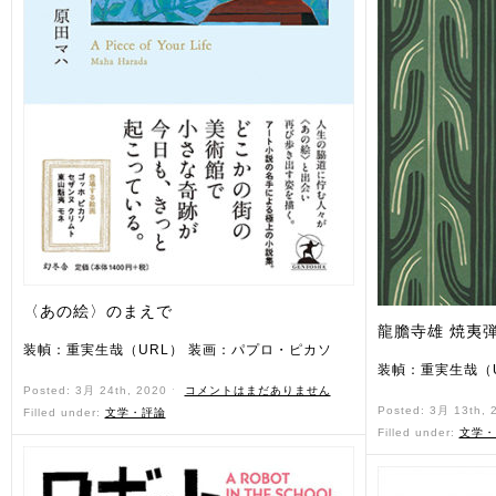
〈あの絵〉のまえで
龍膽寺雄 焼夷
装幀：重実生哉（URL） 装画：パプロ・ピカソ
装幀：重実生哉（
Posted: 3月 24th, 2020 ˑ
コメントはまだありません
Posted: 3月 13th,
Filled under:
文学・評論
Filled under:
文学・