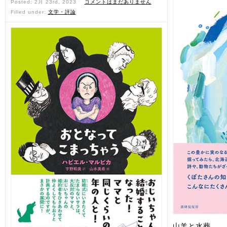
Posted: 2月 23rd, 2023 ˑ
コメントはまだありません
Filled under:
文学・評論
山羊と水葬