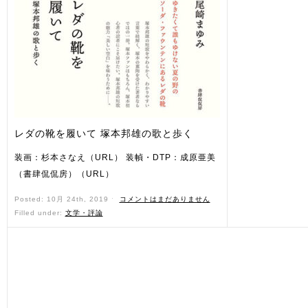
レダの靴を履いて 塚本邦雄の歌と歩く
装画：杉本さなえ（URL） 装幀・DTP：成原亜美
（書肆侃侃房）（URL）
Posted: 10月 24th, 2019 ˑ
コメントはまだありません
Filled under:
文学・評論