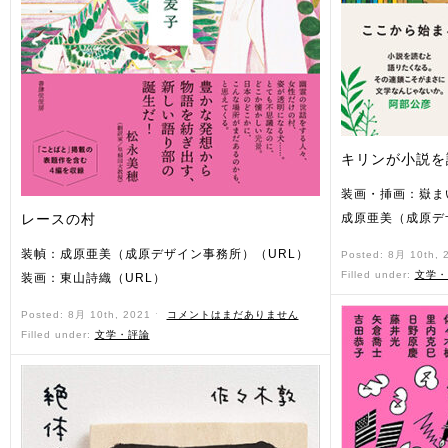
キリンが小説を
装画・挿画：嶽ま
レースの村
成原亜美（成原デ
装幀：成原亜美（成原デザイン事務所）（URL）
Posted: 8月 10th,
Filled under:
文学・
装画：東山詩織（URL）
Posted: 8月 10th, 2021 ˑ
コメントはまだありません
Filled under:
文学・評論