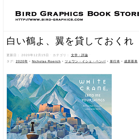
白い鶴よ、翼を貸しておくれ
更新日： 2020年12月15日 ˑ カテゴリ：
文学・評論
ˑ
タグ:
2020年
•
Nicholas Roerich
•
ツェワン・イシェ・ペンバ
•
単行本
•
成原亜美