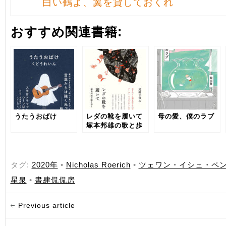
白い鶴よ、翼を貸しておくれ
おすすめ関連書籍:
うたうおばけ
レダの靴を履いて
母の愛、僕のラブ
塚本邦雄の歌と歩
く
タグ:
2020年
•
Nicholas Roerich
•
ツェワン・イシェ・ペ
星泉
•
書肆侃侃房
Previous article