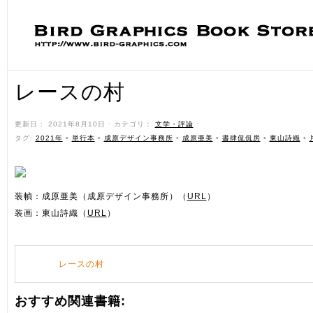
レースの村
更新日： 2021年8月10日 ˑ カテゴリ：
文学・評論
ˑ
タグ:
2021年
•
単行本
•
成原デザイン事務所
•
成原亜美
•
書肆侃侃房
•
東山詩織
•
装幀：成原亜美（成原デザイン事務所）（
URL
）
装画：東山詩織（
URL
）
レースの村
おすすめ関連書籍: