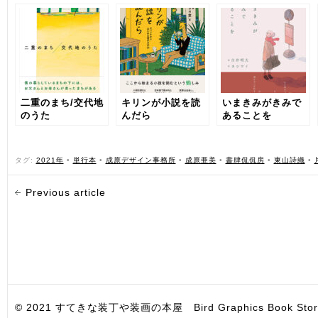
二重のまち/交代地
キリンが小説を読
いまきみがきみで
のうた
んだら
あることを
タグ:
2021年
•
単行本
•
成原デザイン事務所
•
成原亜美
•
書肆侃侃房
•
東山詩織
•
Previous article
© 2021 すてきな装丁や装画の本屋 Bird Graphics Book Store. All i