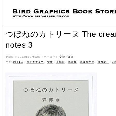
つぼねのカトリーヌ The cream 
notes 3
更新日： 2014年12月12日 ˑ カテゴリ：
文学・評論
ˑ
タグ:
2014年
•
ササキエイコ
•
文庫
•
森博嗣
•
講談社
•
講談社文庫
•
鈴木成一
•
鈴