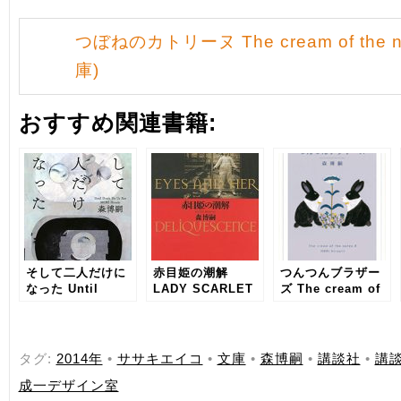
つぼねのカトリーヌ The cream of the n
庫)
おすすめ関連書籍:
そして二人だけに
赤目姫の潮解
つんつんブラザー
なった Until
LADY SCARLET
ズ The cream of
Death Do Us
EYES AND HER
the notes 8
Part
DELIQUESCENCE
タグ:
2014年
•
ササキエイコ
•
文庫
•
森博嗣
•
講談社
•
講
成一デザイン室