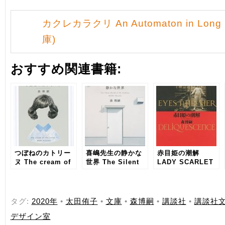
カクレカラクリ An Automaton in Long
庫)
おすすめ関連書籍:
つぼねのカトリー
喜嶋先生の静かな
赤目姫の潮解
ヌ The cream of
世界 The Silent
LADY SCARLET
the notes 3
World of
EYES AND HER
Dr.Kishima
DELIQUESCENCE
タグ:
2020年
•
太田侑子
•
文庫
•
森博嗣
•
講談社
•
講談社
デザイン室