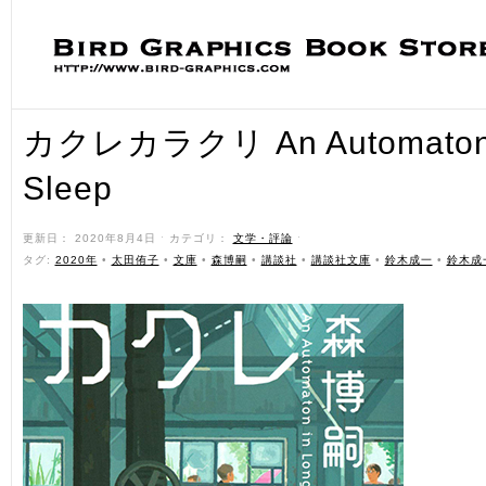
カクレカラクリ An Automaton 
Sleep
更新日： 2020年8月4日 ˑ カテゴリ：
文学・評論
ˑ
タグ:
2020年
•
太田侑子
•
文庫
•
森博嗣
•
講談社
•
講談社文庫
•
鈴木成一
•
鈴木成