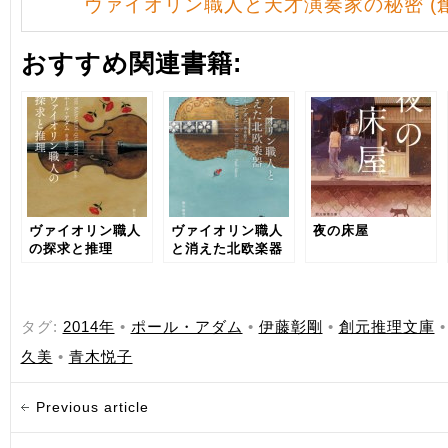
ヴァイオリン職人と天才演奏家の秘密 (
おすすめ関連書籍:
ヴァイオリン職人
ヴァイオリン職人
夜の床屋
の探求と推理
と消えた北欧楽器
タグ:
2014年
•
ポール・アダム
•
伊藤彰剛
•
創元推理文庫
久美
•
青木悦子
Previous article