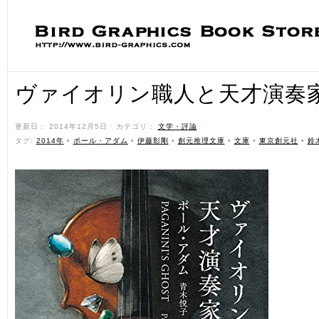
ヴァイオリン職人と天才演奏
更新日： 2014年12月5日 ˑ カテゴリ：
文学・評論
ˑ
タグ:
2014年
•
ポール・アダム
•
伊藤彰剛
•
創元推理文庫
•
文庫
•
東京創元社
•
鈴