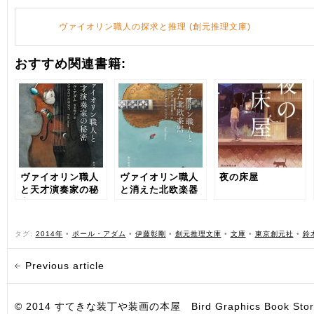
ヴァイオリン職人の探求と推理 (創元推理文庫)
おすすめ関連書籍:
ヴァイオリン職人
ヴァイオリン職人
夜の床屋
と天才演奏家の秘
と消えた北欧楽器
密
タグ:
2014年
•
ポール・アダム
•
伊藤彰剛
•
創元推理文庫
•
文庫
•
東京創元社
•
鈴
Previous article
© 2014 すてきな装丁や装画の本屋 Bird Graphics Book Store. All i