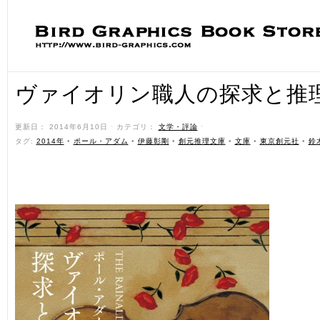
ヴァイオリン職人の探求と推
更新日： 2014年6月10日 ˑ カテゴリ：
文学・評論
ˑ
タグ:
2014年
•
ポール・アダム
•
伊藤彰剛
•
創元推理文庫
•
文庫
•
東京創元社
•
鈴