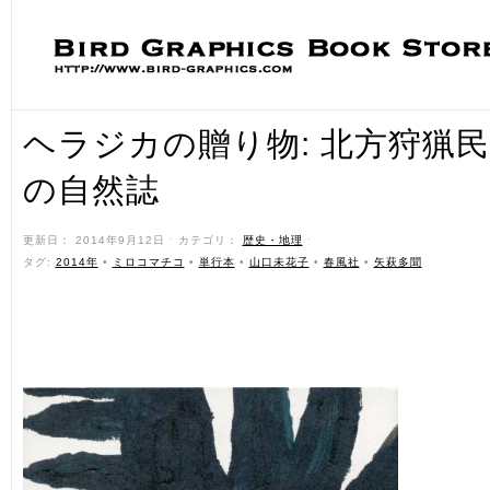
ヘラジカの贈り物: 北方狩猟
の自然誌
更新日： 2014年9月12日 ˑ カテゴリ：
歴史・地理
ˑ
タグ:
2014年
•
ミロコマチコ
•
単行本
•
山口未花子
•
春風社
•
矢萩多聞