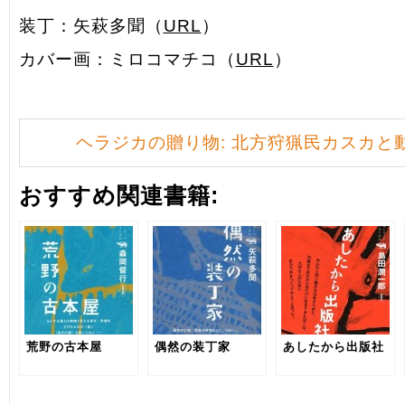
装丁：矢萩多聞（
URL
）
カバー画：ミロコマチコ（
URL
）
ヘラジカの贈り物: 北方狩猟民カスカと
おすすめ関連書籍:
荒野の古本屋
偶然の装丁家
あしたから出版社