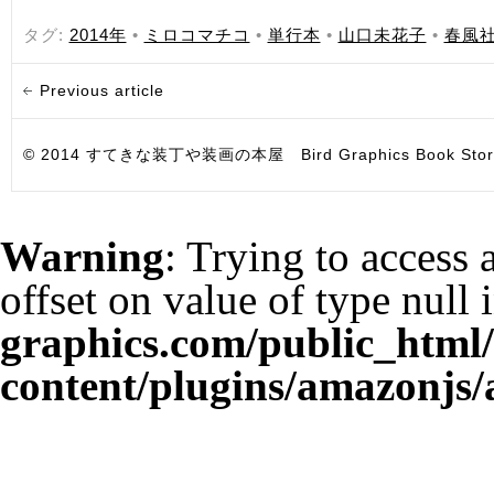
タグ:
2014年
•
ミロコマチコ
•
単行本
•
山口未花子
•
春風
Previous article
© 2014 すてきな装丁や装画の本屋 Bird Graphics Book Store. All i
Warning
: Trying to access 
offset on value of type null 
graphics.com/public_html
content/plugins/amazonjs