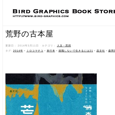
荒野の古本屋
更新日： 2014年3月11日 ˑ カテゴリ：
人文・思想
ˑ
タグ:
2014年
•
ミロコマチコ
•
単行本
•
就職しないで生きるには21
•
晶文社
•
森岡