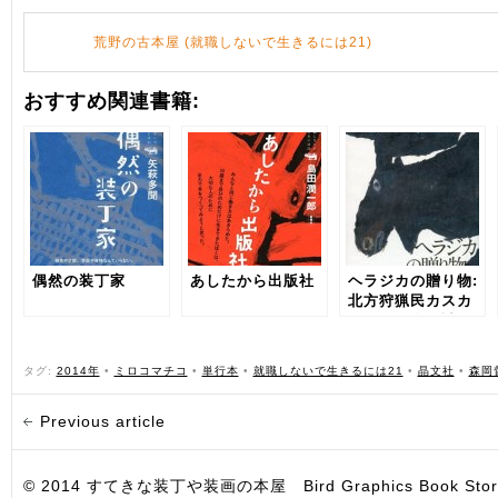
荒野の古本屋 (就職しないで生きるには21)
おすすめ関連書籍:
偶然の装丁家
あしたから出版社
ヘラジカの贈り物:
北方狩猟民カスカ
と動物の自然誌
タグ:
2014年
•
ミロコマチコ
•
単行本
•
就職しないで生きるには21
•
晶文社
•
森岡
Previous article
© 2014 すてきな装丁や装画の本屋 Bird Graphics Book Store. All i