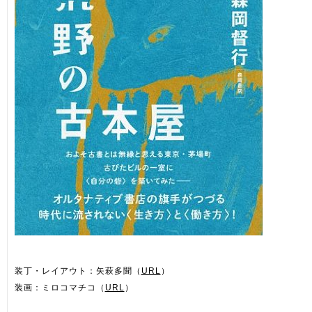
装丁・レイアウト：矢萩多聞（
URL
）
装画：ミロコマチコ（
URL
）