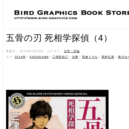
五骨の刃 死相学探偵（4）
更新日： 2014年3月25日 ˑ カテゴリ：
文学・評論
ˑ
タグ:
2014年
•
KADOKAWA
•
三津田信三
•
文庫
•
田倉トヲル
•
西村弘美
•
角川ホ