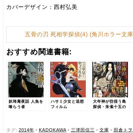
カバーデザイン：西村弘美
五骨の刃 死相学探偵(4) (角川ホラー文庫
おすすめ関連書籍:
妖琦庵夜話 人魚を
ハサミ少女と追想
大年神が彷徨う島
喰らう者
フィルム
探偵・朱雀十五の
事件簿 (5)
タグ:
2014年
•
KADOKAWA
•
三津田信三
•
文庫
•
田倉トヲ