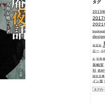
タグ
2013
201
202
bookwal
desig
光文社
公一
小
幻冬
久
装幀室
社
西村
談社文庫
イン室