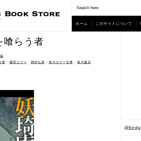
ホーム
このサイトについて
を喰らう者
論
ˑ
文庫
•
榎田ユウリ
•
西村弘美
•
角川ホラー文庫
•
角川書店
@bird