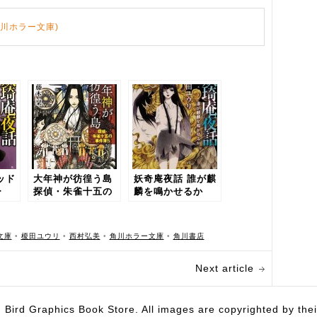
角川ホラー文庫)
ッド
大年神が彷徨う島
妖奇庵夜話 誰が麒
ー
探偵・朱雀十五の
麟を鳴かせるか
事件簿 (5)
文庫
•
榎田ユウリ
•
西村弘美
•
角川ホラー文庫
•
角川書店
Next article
hics Book Store. All images are copyrighted by their 