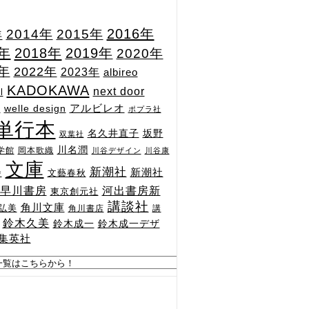
2015年
2016年
2014年
年
7年
2018年
2019年
2020年
1年
2022年
2023年
albireo
KADOKAWA
next door
l
n
アルビレオ
welle design
ポプラ社
単行本
坂野
名久井直子
双葉社
川名潤
学館
岡本歌織
川谷デザイン
川谷康
文庫
新潮社
新潮社
文藝春秋
舎
河出書房新
早川書房
東京創元社
講談社
角川文庫
弘美
角川書店
講
鈴木久美
鈴木成一
鈴木成一デザ
集英社