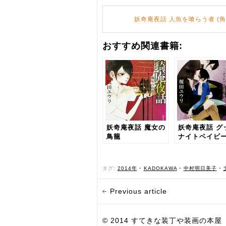
妖奇庵夜話 人魚を喰らう者 (
おすすめ関連書籍:
妖奇庵夜話 魔女の
妖奇庵夜話 グ
鳥籠
ナイトベイビ
タグ:
2014年
•
KADOKAWA
•
中村明日美子
•
Previous article
© 2014 すてきな装丁や装画の本屋 Bird Grap