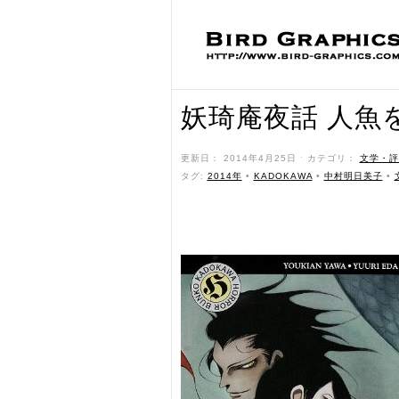
妖琦庵夜話 人魚
更新日： 2014年4月25日 ˑ カテゴリ：
文学・評
タグ:
2014年
•
KADOKAWA
•
中村明日美子
•