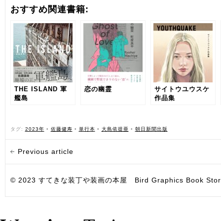
おすすめ関連書籍:
THE ISLAND 軍
恋の幽霊
サイトウユウスケ
艦島
作品集
YOUTHQUAKE
タグ:
2023年
•
佐藤健寿
•
単行本
•
大島依提亜
•
朝日新聞出版
Previous article
© 2023 すてきな装丁や装画の本屋 Bird Graphics Book Store. All i