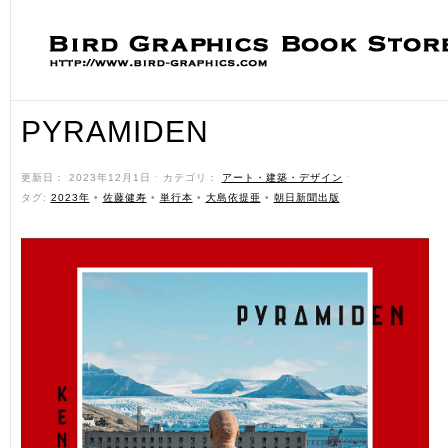
PYRAMIDEN
更新日： 2023年12月1日 ˑ カテゴリ：
アート・建築・デザイン
ˑ
タグ:
2023年
•
佐藤健寿
•
単行本
•
大島依提亜
•
朝日新聞出版