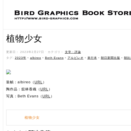
植物少女
更新日： 2023年2月27日 ˑ カテゴリ：
文学・評論
ˑ
タグ:
2023年
•
albireo
•
Beth Evans
•
アルビレオ
•
単行本
•
朝日新聞出版
•
朝比
装幀：albireo（
URL
）
陶作品：舘林香織（
URL
）
写真：Beth Evans（
URL
）
植物少女