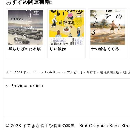
おすすめ関連書籍:
星ちりばめたる旗
じい散歩
十の輪をくぐる
タグ:
2023年
•
albireo
•
Beth Evans
•
アルビレオ
•
単行本
•
朝日新聞出版
•
朝比
Previous article
© 2023 すてきな装丁や装画の本屋 Bird Graphics Book Store. All i