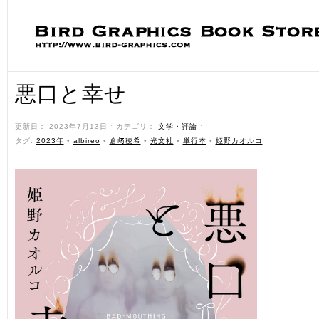
悪口と幸せ
更新日： 2023年7月13日 ˑ カテゴリ：
文学・評論
ˑ
タグ:
2023年
•
albireo
•
倉﨑稜希
•
光文社
•
単行本
•
姫野カオルコ