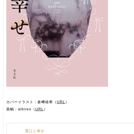
カバーイラスト：倉﨑稜希（
URL
）
装幀：albireo（
URL
）
悪口と幸せ