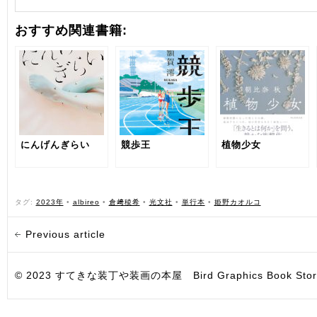
おすすめ関連書籍:
にんげんぎらい
競歩王
植物少女
タグ:
2023年
•
albireo
•
倉﨑稜希
•
光文社
•
単行本
•
姫野カオルコ
Previous article
© 2023 すてきな装丁や装画の本屋 Bird Graphics Book Store. All i