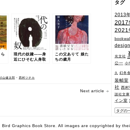
タグ
2013
201
202
bookwal
desig
とら
現代の奴隷――身
この父ありて 娘た
光文社
近にひそむ人身取
ちの歳月
公一
小
引ビジネスの真実
と私たちにできる
幻冬
久
こと
杉山健太郎
•
西村ツチカ
装幀室
社
西村
Next article
談社文庫
イン室
hics Book Store. All images are copyrighted by their 