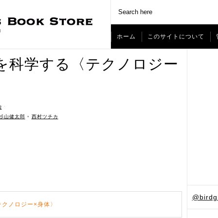
ホーム
このサイトについて
を科学する〈テクノロジー
治
ˑ
杉山健太郎
•
西村ツチカ
）
@bird
テクノロジー×身体〉