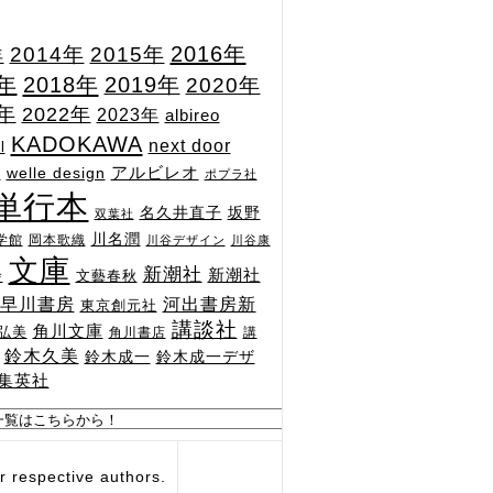
2015年
2016年
2014年
年
7年
2018年
2019年
2020年
1年
2022年
2023年
albireo
KADOKAWA
next door
l
n
アルビレオ
welle design
ポプラ社
単行本
坂野
名久井直子
双葉社
川名潤
学館
岡本歌織
川谷デザイン
川谷康
文庫
新潮社
新潮社
文藝春秋
舎
河出書房新
早川書房
東京創元社
講談社
角川文庫
弘美
角川書店
講
鈴木久美
鈴木成一
鈴木成一デザ
集英社
respective authors.