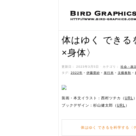
体はゆく できる
×身体〉
更新日： 2023年3月5日 ˑ カテゴリ：
社会・政
タグ:
2022年
•
伊藤亜紗
•
単行本
•
文藝春秋
•
装画・本文イラスト：西村ツチカ（
URL
ブックデザイン：杉山健太郎（
URL
）
体はゆく できるを科学する〈