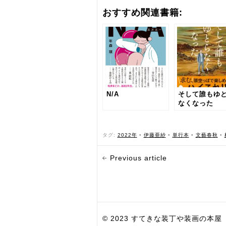
おすすめ関連書籍:
N/A
そして誰もゆ
なくなった
タグ:
2022年
•
伊藤亜紗
•
単行本
•
文藝春秋
•
Previous article
© 2023 すてきな装丁や装画の本屋 Bird Grap