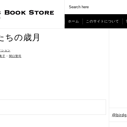
ホーム
このサイトについて
たちの歳月
クション
ˑ
美子
•
関口聖司
@bird