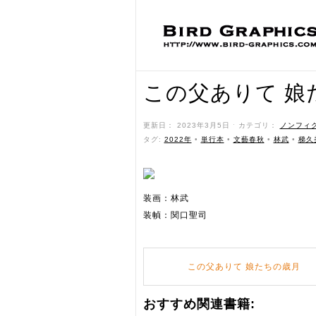
この父ありて 娘
更新日： 2023年3月5日 ˑ カテゴリ：
ノンフィ
タグ:
2022年
•
単行本
•
文藝春秋
•
林武
•
梯久
装画：林武
装幀：関口聖司
この父ありて 娘たちの歳月
おすすめ関連書籍: