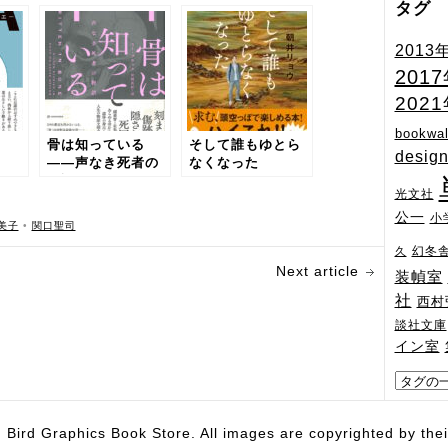
タグ
2013
201
202
bookwal
骨は知っている
そして誰もゆとら
desig
――声なき死者の
なくなった
物語
光文社
公一
小
美子
•
関口聖司
幻冬
久
Next article
装幀室
社
西村
談社文庫
イン室
hics Book Store. All images are copyrighted by their 