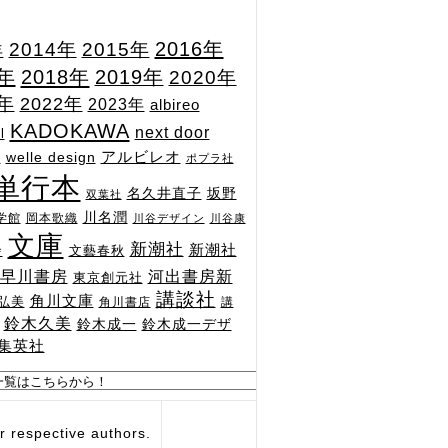
2015年
2016年
2014年
年
7年
2018年
2019年
2020年
1年
2022年
2023年
albireo
KADOKAWA
next door
l
n
アルビレオ
welle design
ポプラ社
単行本
坂野
名久井直子
双葉社
川名潤
学館
岡本歌織
川谷デザイン
川谷康
文庫
新潮社
新潮社
文藝春秋
舎
河出書房新
早川書房
東京創元社
講談社
角川文庫
弘美
角川書店
講
鈴木久美
鈴木成一
鈴木成一デザ
集英社
respective authors.