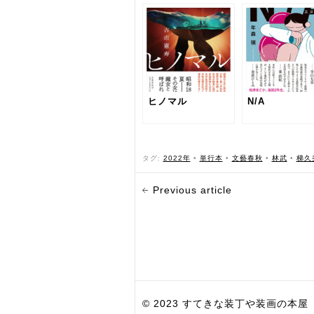
ヒノマル
N/A
タグ:
2022年
•
単行本
•
文藝春秋
•
林武
•
梯久
Previous article
© 2023 すてきな装丁や装画の本屋 Bird Grap