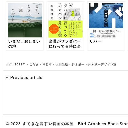
いまだ、おしまい
全員がサラダバー
リバー
の地
に行ってる時に全
部のカバン見てる
役割
タグ:
2022年
•
こだま
•
単行本
•
太田出版
•
鈴木成一
•
鈴木成一デザイン室
Previous article
© 2023 すてきな装丁や装画の本屋 Bird Graphics Book Store. All i