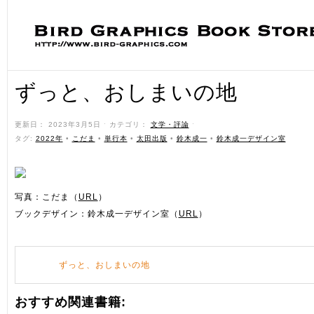
ずっと、おしまいの地
更新日： 2023年3月5日 ˑ カテゴリ：
文学・評論
ˑ
タグ:
2022年
•
こだま
•
単行本
•
太田出版
•
鈴木成一
•
鈴木成一デザイン室
写真：こだま（
URL
）
ブックデザイン：鈴木成一デザイン室（
URL
）
ずっと、おしまいの地
おすすめ関連書籍: